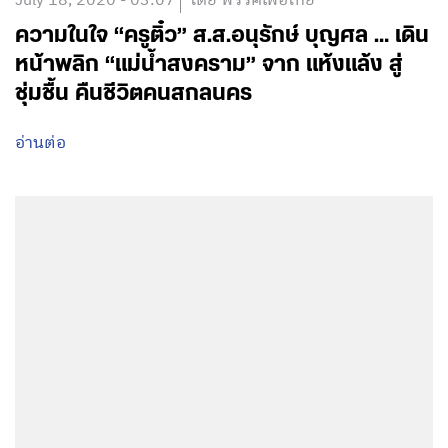
July 18, 2020 - 03:07
โดย พรรคเพื่อไทย
ความในใจ “ครูติ๋ว” ส.ส.อนุรักษ์ บุญศล … เดิน
หน้าพลิก “แม่น้ำสงคราม” จาก แห้งแล้ง สู่
ชุ่มชื้น คืนชีวิตคนสกลนคร
อ่านต่อ