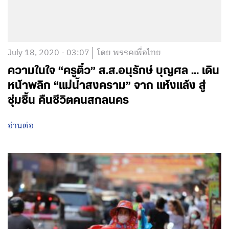
July 18, 2020 - 03:07
โดย พรรคเพื่อไทย
ความในใจ “ครูติ๋ว” ส.ส.อนุรักษ์ บุญศล … เดิน
หน้าพลิก “แม่น้ำสงคราม” จาก แห้งแล้ง สู่
ชุ่มชื้น คืนชีวิตคนสกลนคร
อ่านต่อ