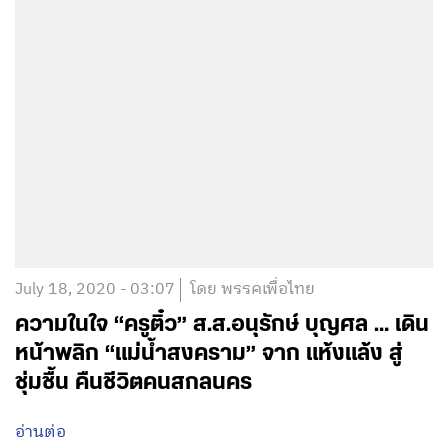
July 18, 2020 - 03:07
โดย พรรคเพื่อไทย
ความในใจ “ครูติ๋ว” ส.ส.อนุรักษ์ บุญศล … เดิน
หน้าพลิก “แม่น้ำสงคราม” จาก แห้งแล้ง สู่
ชุ่มชื้น คืนชีวิตคนสกลนคร
อ่านต่อ