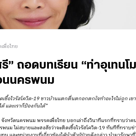
เพื่อไทย
ี” ถอดบทเรียน “ท่าอุเทนโมเ
ยือนนครพนม
นติดเชื้อไวรัสโควิด-19 ชาวบ้านแตกตื่นตกอกตกใจทำอะไรไม่ถูก เข
ด้ และเราก็ป้องกันได้”
2 จังหวัดนครพนม พรรคเพื่อไทย บอกเล่าถึงวินาทีแรกที่ทราบว่าค
พนม ไม่สบายและสงสัยว่าจะติดเชื้อไวรัสโควิด-19 ทันทีที่ทราบข่าว
เทน และหน่วยงานที่เกี่ยวข้องได้นำตัวผู้ป่วยดังกล่าว นำมารัก