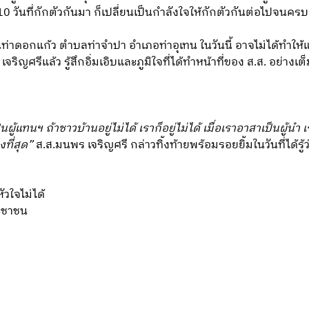
10 วันที่กักตัวกันมา ก็เปลี่ยนเป็นกำลังใจให้กักตัวกันต่อไปจนค
าดอกแก้ว ตำบลท่าจำปา อำเภอท่าอุเทน ในวันนี้ อาจไม่ได้ทำให้แค
ริญศรีแล้ว รู้สึกอิ่มเอิบและภูมิใจที่ได้ทำหน้าที่ของ ส.ส. อย่างเต็ม
นผู้แทนฯ ถ้าชาวบ้านอยู่ไม่ได้ เราก็อยู่ไม่ได้ เมื่อเราอาสาเป็นผู้น
ที่สุด”
ส.ส.มนพร เจริญศรี กล่าวทิ้งท้ายพร้อมรอยยิ้มในวันที่ได้ร
ัวใจไม่ได้
ะชาชน