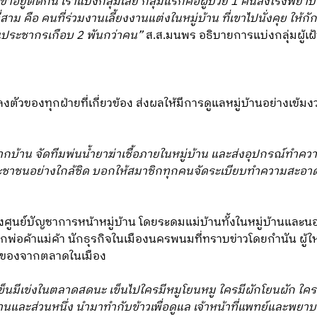
 6 เขาอยู่ติดกัน เราแบ่งกลุ่มเลย กลุ่มแรกคือผู้ป่วย 1 คนส่งโรงพ
มที่สาม คือ คนที่ร่วมงานเลี้ยงงานแต่งในหมู่บ้าน ที่เขาไปนั่งคุย ให้
อนประชากรเกือบ 2 พันกว่าคน”
ส.ส.มนพร อธิบายการแบ่งกลุ่มผู้เฝ้าร
ัวของทุกฝ่ายที่เกี่ยวข้อง ส่งผลให้มีการดูแลหมู่บ้านอย่างเข้
กบ้าน จัดทีมพ่นน้ำยาฆ่าเชื้อภายในหมู่บ้าน และส่งอุปกรณ์ทำค
ะชาชนอย่างใกล้ชิด บอกให้สมาชิกทุกคนจัดระเบียบทำความสะอาดเนื
ตั้งศูนย์บัญชาการหน้าหมู่บ้าน โดยระดมแม่บ้านทั้งในหมู่บ้านและ
ากพ่อค้าแม่ค้า นักธุรกิจในเมืองนครพนมที่ทราบข่าวโดยกำนัน ผู้ใ
บของจากตลาดในเมือง
็นมีเข่งในตลาดสดนะ เข็นไปใครมีหมูโยนหมู ใครมีผักโยนผัก ใครมี
ู่บ้านและส่วนหนึ่ง นำมาทำกับข้าวเพื่อดูแล เจ้าหน้าที่แพทย์และ