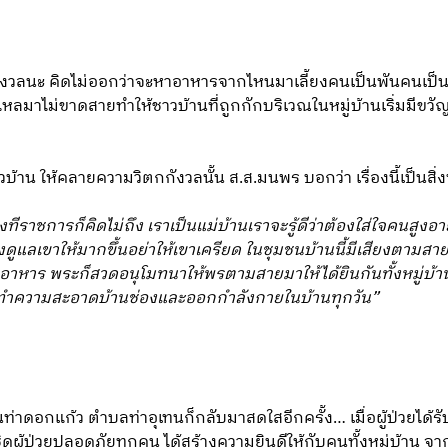
วลนะ คิดไม่ออกว่าจะหาอาหารจากไหนมาเลี้ยงคนเป็นพันคนเป็นเว
ลมาไม่ขาดสายทำให้ชาวบ้านที่ถูกกักบริเวณในหมู่บ้านเริ่มมีขวั
วบ้าน ให้คลายความวิตกกังวลนั้น ส.ส.มนพร บอกว่า เรื่องนี้เป็นสิ่
ทีราชการก็คิดไม่ถึง เราเป็นแม่บ้านเราจะรู้ดีว่าต้องใส่ใจคนสูงอ
ดูแลเขาให้มากขึ้นอย่าให้เขาเครียด ในชุมชนบ้านนี้มีเสียงตามสา
อาหาร พระก็สวดอนุโมทนาให้พรตามสายมาให้ได้ยินกันทั้งหมู่บ้านใ
สทำความสะอาดบ้านช่องและออกกำลังกายในบ้านทุกวัน”
านท่าดอกแก้ว ตำบลท่าอุเทนก็กลับมาสดใสอีกครั้ง… เมื่อผู้ป่วย
ผู้ป่วยปลอดภัยทุกคน ได้สร้างความยินดีให้กับคนทั้งหมู่บ้าน จาก