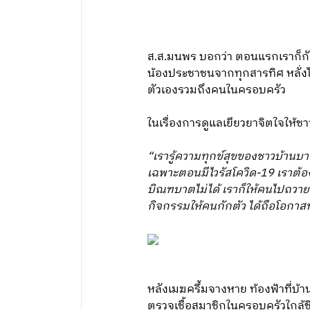
ส.ส.มนพร บอกว่า ตอนแรกเราก็กัง
น้องประชาชนจากทุกสารทิศ หลั่งไห
ตัวเองรวมถึงคนในครอบครัว
ในเรื่องการดูแลเยียวยาจิตใจให้ชา
“เรารู้ความทุกข์สุขของชาวบ้านบาง
เฉพาะตอนมีไวรัสโควิด-19 เราต้อง
บิณฑบาตไม่ได้ เราก็ให้คนไปถวาย
กิจกรรมให้คนกักตัว ได้ถือโอกา
หลังเมฆครึ้มจางหาย ท้องฟ้าที่บ้
ตรวจเชื้อสมาชิกในครอบครัวใกล้ชิด