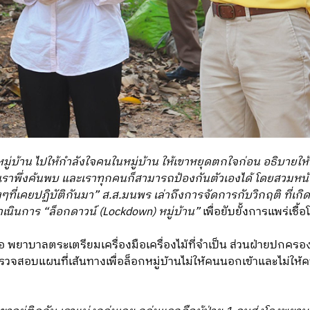
่หมู่บ้าน ไปให้กำลังใจคนในหมู่บ้าน ให้เขาหยุดตกใจก่อน อธิบายให
าพึ่งค้นพบ และเราทุกคนก็สามารถป้องกันตัวเองได้ โดยสวมหน้ากา
ๆที่เคยปฏิบัติกันมา” ส.ส.มนพร เล่าถึงการจัดการกับวิกฤติ ที่เกิด
ดำเนินการ “ล็อกดาวน์ (Lockdown) หมู่บ้าน”
เพื่อยับยั้งการแพร่เชื้
อ พยาบาลตระเตรียมเครื่องมือเครื่องไม้ที่จำเป็น ส่วนฝ่ายปกครอง
วจสอบแผนที่เส้นทางเพื่อล็อกหมู่บ้านไม่ให้คนนอกเข้าและไม่ให้