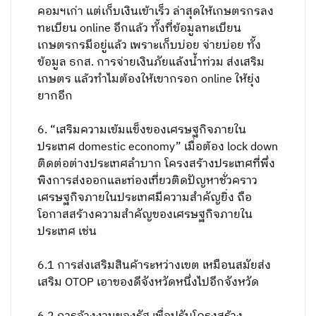
down การเยียวยา ด้านเศรษฐกิจและรายได้ ต้อง
เร็วและทั่วถึง ไม่คิดเหมือน “รัฐแจกทาน” ต้องให้
มาร้องขอ คัดเลือก กลั่นกรอง ไม่เสร็จสักที ทั้งที่
ข้อมูลอยู่กับภาครัฐ ลงทะเบียนไม่รู้กี่ครั้งแล้ว รัฐมี
ฐานข้อมูล ทะเบียนคนจน ผู้มีสิทธิประกันสังคม ผู้
เสียภาษี ข้อมูลทะเบียนราษฎร์ ฯลฯ แต่ให้กรอก
ใหม่ด้วยระบบที่คนเดือดร้อนจริงไม่คุ้นเคย จึงเป็น
รัฐบาลที่แจกเงินแล้วโดนด่า ไม่ต้องพูดซ้ำเรื่อง
ความเดือดร้อนที่ต้องร้องเรียนรายวันที่กระทรวง
การคลัง กระทรวงแรงงาน ที่อ้างว่า จ่ายช้าเพราะ
คอมฯเก่า แต่เก็บเงินเข้าเร็ว ล่าสุดให้เกษตรกรลง
ทะเบียน online อีกแล้ว ทั้งที่ข้อมูลทะเบียน
เกษตรกรมีอยู่แล้ว เพราะเก็บบ่อย จ่ายบ่อย ทั้ง
ข้อมูล ธกส. การจ่ายเงินภัยแล้งน้ำท่วม ส่งเสริม
เกษตร แล้วทำไมต้องให้เขากรอก online ให้ยุ่ง
ยากอีก
6. “เสริมความเข้มแข็งของเศรษฐกิจภายใน
ประเทศ domestic economy” เมื่อต้อง lock down