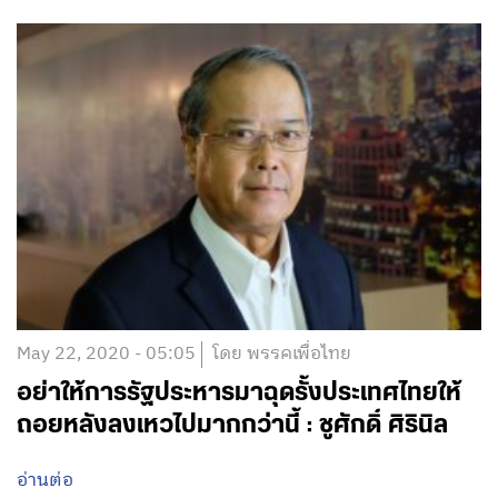
May 23, 2020 - 02:05
โดย พรรคเพื่อไทย
“โควิด” คุกคาม – “ภัยแล้ง” ลุกลาม : “นพ ชี
วานันท์” ฉายภาพวิกฤติซ้อนวิกฤติ “ชาวเมือง
กรุงเก่า”
อ่านต่อ