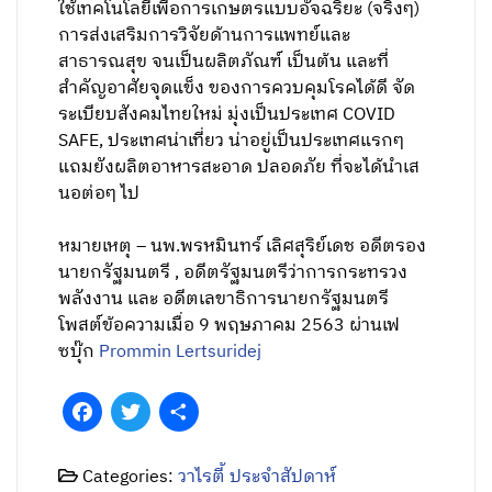
รัฐ ผ่านระบบไร้สัมผัสและ online ทำงานให้เร็ว
โปร่งใส ตรวจสอบได้ โดยไม่ต้องเสียเวลาเดินทาง
มาที่หน่วยราชการ รอคิว กรอกแบบฟอร์ม รอเจ้า
หน้าที่ตรวจสอบ แล้วมารอฟังผลในสัปดาห์ถัดไป
ฐานข้อมูลบุคคลเชื่อมโยงกัน ไม่ต้องกรอกแล้ว
กรอกอีกเหมือนโครงการเยียวยาต่างๆ ขณะนี้
หรือปรับการใช้เทคโนโลยีเพื่อการผลิตด้านอาหาร
ปลอดภัยและสุขภาพปลอดภัย ซึ่งเป็นความ
ต้องการถาวร ที่เรามีศักยภาพอยู่ เช่นส่งเสริมการ
ใช้เทคโนโลยีเพื่อการเกษตรแบบอัจฉริยะ (จริงๆ)
การส่งเสริมการวิจัยด้านการแพทย์และ
สาธารณสุข จนเป็นผลิตภัณฑ์ เป็นต้น และที่
สำคัญอาศัยจุดแข็ง ของการควบคุมโรคได้ดี จัด
ระเบียบสังคมไทยใหม่ มุ่งเป็นประเทศ COVID
SAFE, ประเทศน่าเที่ยว น่าอยู่เป็นประเทศแรกๆ
แถมยังผลิตอาหารสะอาด ปลอดภัย ที่จะได้นำเส
นอต่อๆ ไป