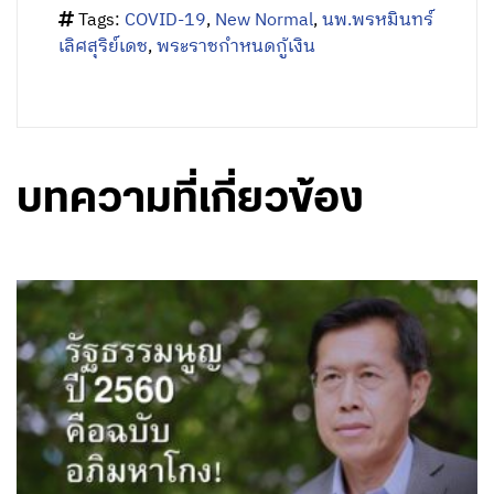
หมายเหตุ – นพ.พรหมินทร์ เลิศสุริย์เดช อดีตรอง
นายกรัฐมนตรี , อดีตรัฐมนตรีว่าการกระทรวง
พลังงาน และ อดีตเลขาธิการนายกรัฐมนตรี
โพสต์ข้อความเมื่อ 9 พฤษภาคม 2563 ผ่านเฟ
ซบุ๊ก
Prommin Lertsuridej
Facebook
Twitter
Share
Categories:
วาไรตี้ ประจำสัปดาห์
Tags:
COVID-19
,
New Normal
,
นพ.พรหมินทร์
เลิศสุริย์เดช
,
พระราชกำหนดกู้เงิน
บทความที่เกี่ยวข้อง