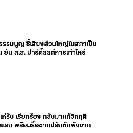
ัฐธรรมนูญ ชี้เสียงส่วนใหญ่ในสภาเป็น
น ส.ส. ปาร์ตี้ลิสต์หารเท่าไหร่
แห่รับ เรียกร้อง กลับมาแก้วิกฤติ
บแรก พร้อมรื้อซากปรักหักพังจาก