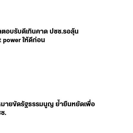
ลตอบรับดีเกินคาด ปชช.รอลุ้น
 power ให้ดีก่อน
หมายขัดรัฐธรรมนูญ ย้ำยืนหยัดเพื่อ
ช.