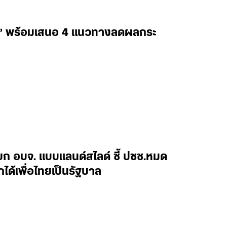
โนรู’ พร้อมเสนอ 4 แนวทางลดผลกระ
ยก อบจ. แบบแลนด์สไลด์ ชี้ ปชช.หมด
้เพื่อไทยเป็นรัฐบาล