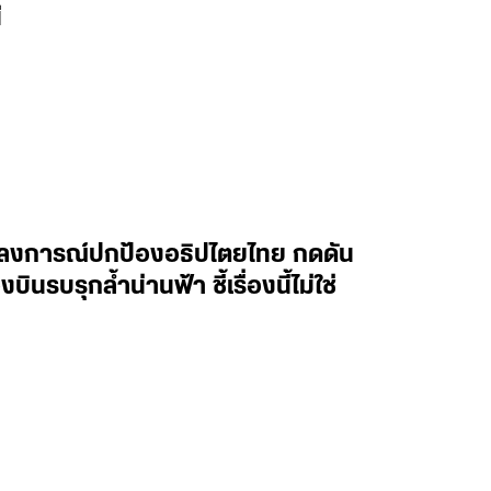
่
กแถลงการณ์ปกป้องอธิปไตยไทย กดดัน
บรุกล้ำน่านฟ้า ชี้เรื่องนี้ไม่ใช่