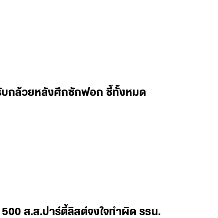
นรับกล้วยหลังศึกซักฟอก ชี้ทั้งหมด
ร 500 ส.ส.ปาร์ตี้ลิสต์จงใจทำผิด รธน.