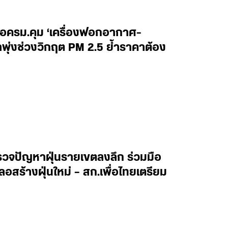
อครม.คุม ‘เครื่องฟอกอากาศ-
คาพุ่งช่วงวิกฤต PM 2.5 ย้ำราคาต้อง
สำรวจปัญหาฝุ่นรายเขตลงลึก ร่วมมือ
สร้างฝุ่นใหม่ – สก.เพื่อไทยเตรียม