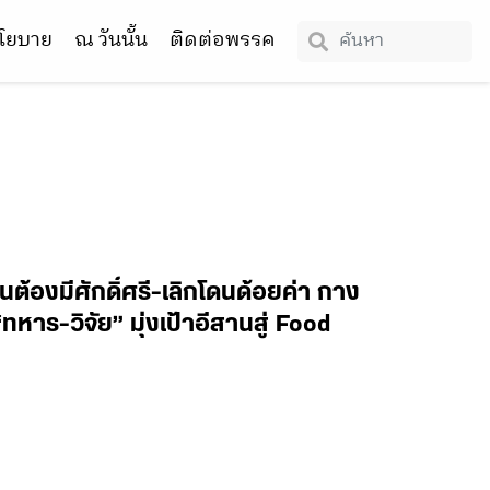
โยบาย
ณ วันนั้น
ติดต่อพรรค
นต้องมีศักดิ์ศรี-เลิกโดนด้อยค่า กาง
าร-วิจัย” มุ่งเป้าอีสานสู่ Food