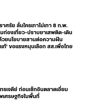
าศรัย ลั่นใครเทาไม่เทา 8 ก.พ.
ฉมท่องเที่ยว-ปราบยาเสพติด-เดิน
หน้าด้วยนโยบายสานต่อความฝัน
แท้’ ขอแรงหนุนเลือก สส.เพื่อไทย
รเจดีย์ ก่อนเช็กอินตลาดเอี่ยม
เศรษฐกิจในพื้นที่