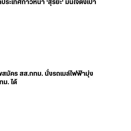
ประเทศก้าวหน้า ‘สุริยะ’ มั่นใจตั้งเป้า
สมัคร สส.กทม. นั่งรถเมล์ไฟฟ้ามุ่ง
ทม. ได้