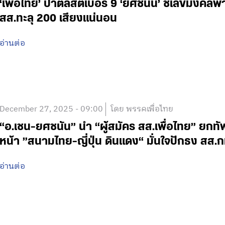
‘เพื่อไทย’ ปาตี้ลิสต์เบอร์ 9 ‘ยศชนัน’ ชี้เลขมงคลพา
สส.ทะลุ 200 เสียงแน่นอน
อ่านต่อ
December 27, 2025 - 09:00
โดย พรรคเพื่อไทย
“อ.เชน-ยศชนัน” นำ “ผู้สมัคร สส.เพื่อไทย” ยกทัพ
หน้า ”สนามไทย-ญี่ปุ่น ดินแดง“ มั่นใจปักธง สส.ก
อ่านต่อ