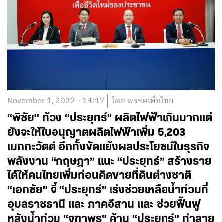
November 1, 2022 - 14:17
โดย พรรคเพื่อไทย
“พิชัย” ท้วง “ประยุทธ์” ผลิตไฟฟ้าเกินมากแต่
ยังจะให้ใบอนุญาตผลิตไฟฟ้าเพิ่ม 5,203
เมกกะวัตต์ อีกทั้งขัดแย้งผลประโยชน์ในธุรกิจ
พลังงาน “กฤษฎา” แนะ “ประยุทธ์” สร้างราย
ได้ให้คนไทยเพิ่มก่อนคิดขายที่ดินต่างชาติ
“เอกชัย” จี้ “ประยุทธ์” เร่งช่วยเหลือน้ำท่วมที่
อุบลราชธานี และ ภาคอีสาน และ ช่วยฟื้นฟู
หลังน้ำท่วม “จุฑาพร” ค้าน “ประยุทธ์” ทำลาย