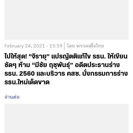
February 24, 2021 - 15:59
โดย พรรคเพื่อไทย
ไปให้สุด! “จิรายุ” แปรญัตติแก้ไข รธน. ให้เขียน
ชัดๆ ห้าม “มีชัย ฤชุพันธุ์” อดีตประธานร่าง
รธน. 2560 และบริวาร คสช. นั่งกรรมการร่าง
รธน.ใหม่เด็ดขาด
อ่านต่อ