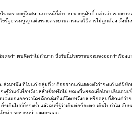
ไร เพราะอยู่ในสถานการณ์ที่ลำบาก นายชูศักดิ์ กล่าวว่า เราอยากเคล
ก้ไขรัฐธรรมนูญ แต่เพราะกระบวนการและวิธีการไม่ถูกต้อง ดังนั้นพ
ติมต่อว่า ตนคิดว่าไม่ลำบาก ถึงวันนี้ประชาชนจะมองออกว่าเรื่องแก้
่วนหนึ่ง ที่ไม่แก้ กลุ่มที่ 2 คืออยากแก้แสดงตัวว่าจะแก้ แต่มีข้อ
คมจะรู้ว่าแก้เพื่อหวังผลสำเร็จหรือไม่ ขณะที่พรรคเพื่อไทย เดินเกมเ
ชนคงมองออกว่าใครคือกลุ่มที่แก้โดยหวังผล หรือกลุ่มที่สักแต่ว่าจะ
ยิ่งเดินไปก็ยิ่งจะช้ำ แล้วคนที่รู้ว่าเดินต่อก็จะตก เดินไปทำไม กับขอ
วเดินใหม่ ประชาชนน่าจะมองออก