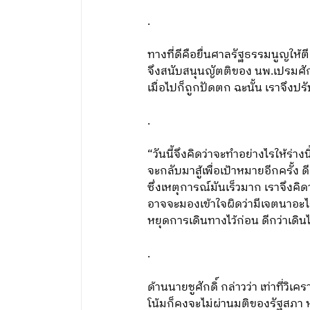
.
ทางที่ดีคือยื่นศาลรัฐธรรมนูญให้ตี
จึงสนับสนุนญัตติของ นพ.เปรมศักดิ
เมื่อไปก็ถูกปัดตก ฉะนั้น เราจึงปรั
.
“วันนี้จึงคิดว่าจะทำอย่างไรให้ร่างน
จะกลับมาสู้เพื่อเป้าหมายอีกครั้ง 
ซึ่งเหตุการณ์มันเร็วมาก เราจึงคิดว
อาจจะมองเข้าใจผิดว่ามีเจตนาอะไรแ
หยุดการเดินทางไว้ก่อน ดีกว่าเดิน
.
ด้านนายชูศักดิ์ กล่าวว่า เท่าที่วิ
โน้มก็คงจะไม่ผ่านมติของรัฐสภา หร