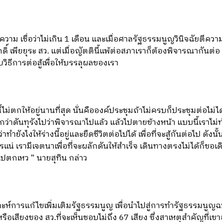
ความ เชื่อว่าไม่เกิน 1 เดือน และเมื่อศาลรัฐธรรมนูญวินิจฉัยตีความ
์ เพียยุระ สว. แต่เมื่อญัตตินี้แพ้ต่อสภาเราก็ต้องพิจารณากันต่อ
บวิธีการต่อสู้เพื่อให้บรรลุผลของเรา
ี้ไม่ตกให้อยู่นานที่สุด นั่นคือองค์ประชุมถ้าไม่ครบก็ประชุมต่อไม่ได้
ดีกว่าดันทุรังไปว่าพิจารณาไปแล้ว แล้วไปตายข้างหน้า แบบนี้เราไม่ทำ
่าทำยังไงให้ร่างนี้อยู่และยืดชีวิตต่อไปได้ เพื่อที่จะสู้กันต่อไป 
น่ เรามีเจตนาเพื่อที่จะผลักดันให้สำเร็จ เดินทางตรงไม่ได้ก็ขอเด
ไปตกเหว ” นายสุทิน กล่าว
เคราะห์การแก้ไขเพิ่มเติมรัฐธรรมนูญ เพื่อนำไปสู่การทำรัฐธรรมนูญฉบ
ือเสียงของ สว.ที่จะเห็นชอบไม่ถึง 67 เสียง ซึ่งสาเหตุสำคัญที่เข