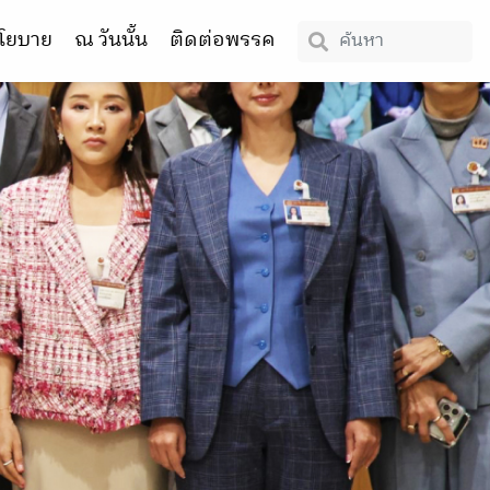
โยบาย
ณ วันนั้น
ติดต่อพรรค