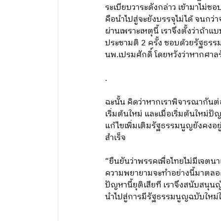
ระเบียบวาระดังกล่าว เข้ามาไม่ชอ
คือนำไปสู่จะยังบรรจุไม่ได้ จนกว่
ผ่านเพราะเหตุนี้ เราจึงตั้งว่าถ้า
ประชามติ 2 ครั้ง ชอบด้วยรัฐธรร
นพ.เปรมศักดิ์ โดยหวังว่าหากศาลร
.
ฉะนั้น คิดว่าหากเราพิจารณากันต่อ
เริ่มต้นใหม่ และเมื่อเริ่มต้นใหม่
แก้ไขเพิ่มเติมรัฐธรรมนูญยังคงอ
สำเร็จ
“ยืนยันว่าพรรคเพื่อไทยไม่มีเจตน
ความพยายามจะทำอย่างนี้มาตลอด 
ปัญหานี้ยุติเสียที เราจึงสนับสน
นำไปสู่การมีรัฐธรรมนูญฉบับใหม่ให
.