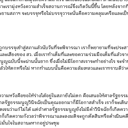
ช่ เพราะเรามุ่งหวังความสำเร็จสถานการณ์จึงเกิดวันนี้ขึ้น โดยหลัง
่าประธานสภาฯ จะบรรจุหรือไม่บรรจุวาระนั่นคือความคลุมเครือและเป
าวถูกบรรจุเข้าสู่สภาแล้วนับวันที่จะพิจารณา เราก็พยายามที่จะประ
และเสียงของ สว. เมื่อเราทำเต็มที่และขอความร่วมมือเต็มที่แล้วจาก
มนูญฉบับนี้จะผ่านนั้นยาก ซึ่งเมื่อไม่มีโอกาสเราจะทำอย่างไร 
้วให้ตกหรือไม่ หากทำแบบนั้นคือความล้มเหลวและเราทราบดีว่าค
ีความหวังคือขอให้ร่างได้อยู่ในสภายังไม่ตก คือเสนอให้ศาลรัฐธรรม
มื่อศาลรัฐธรรมนูญวินิจฉัยเป็นคุณออกมาก็มีโอกาสสำเร็จ เราก็จะเ
ัดเจนว่าแก้ไม่ได้ แต่ถ้าศาลรัฐธรรมนูญยังไม่มีคำวินิจฉัยก็เกิดควา
ก็เกิดความกังวลว่าพิจารณาและลงมติจะถูกตัดสินหรือดำเนินคดีหร
ม่มั่นใจในสถานะหากอยู่ประชุม