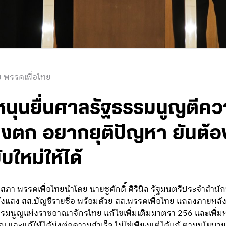
 พรรคเพื่อไทย
นุนยื่นศาลรัฐธรรมนูญตีควา
ี่ยงตก อยากยุติปัญหา ยันต้
ใหม่ให้ได้
ี่รัฐสภา พรรคเพื่อไทยนำโดย นายชูศักดิ์ ศิรินิล รัฐมนตรีประจำสำน
งแสง สส.บัญชีรายชื่อ พร้อมด้วย สส.พรรคเพื่อไทย แถลงภายหลัง
มนูญแห่งราชอาณาจักรไทย แก้ไขเพิ่มเติมมาตรา 256 และเพิ่มหม
 และแก้ให้ได้มุ่งต่อความสำเร็จ ไม่ใช่เพียงแต่ได้แก้ ตามนโยบายที