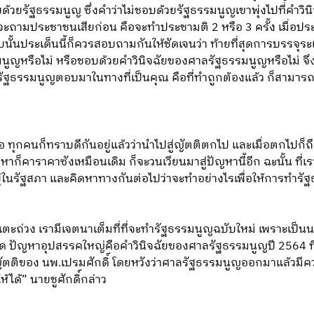
บด้วยรัฐธรรมนูญ ซึ่งคำว่าไม่ชอบด้วยรัฐธรรมนูญเขาพุ่งไปที่คำ
าจะถามประชาชนเสียก่อน คือจะทำประชามติ 2 หรือ 3 ครั้ง เมื่อประเด
แบบนั้นประเด็นนี้ก็ควรสอบถามกันให้ชัดเจนว่า ท้ายที่สุดการบรรจุระเ
มนูญหรือไม่ หรือชอบด้วยคำวินิจฉัยของศาลรัฐธรรมนูญหรือไม่ จ
ัฐธรรมนูญตอบมาในทางที่เป็นคุณ คือที่ทำถูกต้องแล้ว ก็สามารถเ
 ทุกคนก็ทราบดีกันอยู่แล้วว่านำไปสู่ญัตติตกไป และเมื่อตกไปก็ถื
ปัญหาก็คาราคาซังเหมือนเดิม ก็จะวนเวียนมาสู่ปัญหานี้อีก ฉะนั้น ท
ยู่ในรัฐสภา และคิดหาทางกันต่อไปว่าจะทำอย่างไรเพื่อให้การทำ
าเตะถ่วง เรามีเจตนาเต็มที่ที่จะทำรัฐธรรมนูญฉบับใหม่ เพราะเป
ปัญหาอุปสรรคใหญ่คือคำวินิจฉัยของศาลรัฐธรรมนูญปี 2564 ที่ต
ุนญัตติของ นพ.เปรมศักดิ์ โดยหวังว่าศาลรัฐธรรมนูญออกมาแล้วมีคว
้ได้” นายชูศักดิ์กล่าว