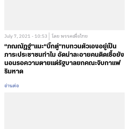
July 7, 2021 - 10:53
โดย พรรคเพื่อไทย
“ภณณัฏฐ์”แนะ“บิ๊กตู่”ทบทวนตัวเองอยู่เป็น
ภาระประชาชนทำไม อัดน่าละอายคนติดเชื้อยัง
นอนรอความตายแต่รัฐบาลยกคณะจิบกาแฟ
ริมหาด
อ่านต่อ