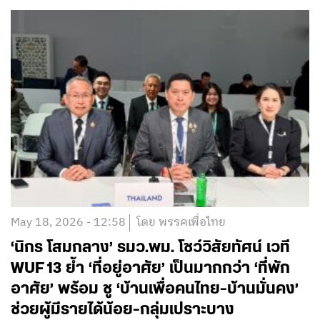
May 18, 2026 - 12:58
โดย พรรคเพื่อไทย
‘นิกร โสมกลาง’ รมว.พม. โชว์วิสัยทัศน์ เวที
WUF 13 ย้ำ ‘ที่อยู่อาศัย’ เป็นมากกว่า ‘ที่พัก
อาศัย’ พร้อม ชู ‘บ้านเพื่อคนไทย-บ้านมั่นคง’
ช่วยผู้มีรายได้น้อย-กลุ่มเปราะบาง