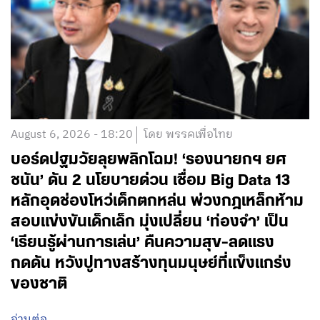
August 6, 2026 - 18:20
โดย พรรคเพื่อไทย
บอร์ดปฐมวัยลุยพลิกโฉม! ‘รองนายกฯ ยศ
ชนัน’ ดัน 2 นโยบายด่วน เชื่อม Big Data 13
หลักอุดช่องโหว่เด็กตกหล่น พ่วงกฎเหล็กห้าม
สอบแข่งขันเด็กเล็ก มุ่งเปลี่ยน ‘ท่องจำ’ เป็น
‘เรียนรู้ผ่านการเล่น’ คืนความสุข-ลดแรง
กดดัน หวังปูทางสร้างทุนมนุษย์ที่แข็งแกร่ง
ของชาติ
อ่านต่อ