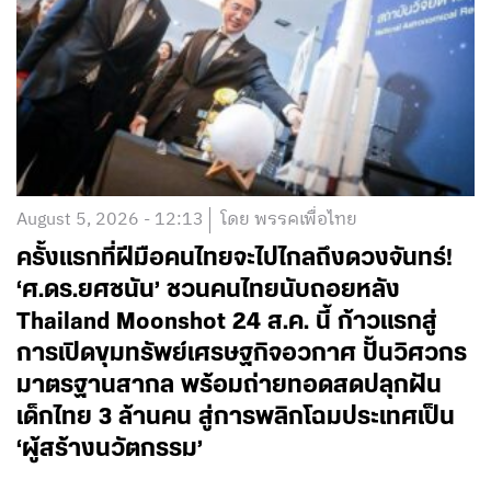
August 5, 2026 - 12:13
โดย พรรคเพื่อไทย
ครั้งแรกที่ฝีมือคนไทยจะไปไกลถึงดวงจันทร์!
‘ศ.ดร.ยศชนัน’ ชวนคนไทยนับถอยหลัง
Thailand Moonshot 24 ส.ค. นี้ ก้าวแรกสู่
การเปิดขุมทรัพย์เศรษฐกิจอวกาศ ปั้นวิศวกร
มาตรฐานสากล พร้อมถ่ายทอดสดปลุกฝัน
เด็กไทย 3 ล้านคน สู่การพลิกโฉมประเทศเป็น
‘ผู้สร้างนวัตกรรม’