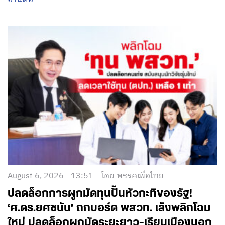
August 6, 2026 - 13:51
โดย พรรคเพื่อไทย
ปลดล็อกการผูกมัดทุนปั้นหัวกะทิของรัฐ!
‘ศ.ดร.ยศชนัน’ ถกบอร์ด พสวท. เล็งพลิกโฉม
ใหม่ ปลดล็อกผูกมัดระยะยาว-เรียนเมืองนอก