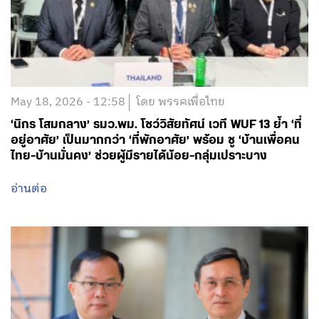
May 18, 2026 - 12:58
โดย พรรคเพื่อไทย
‘นิกร โสมกลาง’ รมว.พม. โชว์วิสัยทัศน์ เวที WUF 13 ย้ำ ‘ที่
อยู่อาศัย’ เป็นมากกว่า ‘ที่พักอาศัย’ พร้อม ชู ‘บ้านเพื่อคน
ไทย-บ้านมั่นคง’ ช่วยผู้มีรายได้น้อย-กลุ่มเปราะบาง
อ่านต่อ