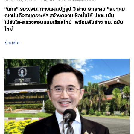
“นิกร” รมว.พม. กางแผนปฏิรูป 3 ด้าน ยกระดับ “สมาคม
ฌาปนกิจสงเคราะห์” สร้างความเชื่อมั่นให้ ปชช. เน้น
โปร่งใส-ตรวจสอบแบบเรียลไทม์ พร้อมดันร่าง กม. ฉบับ
ใหม่
อ่านต่อ