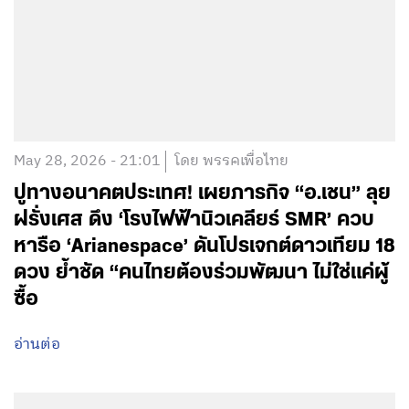
May 28, 2026 - 21:01
โดย พรรคเพื่อไทย
ปูทางอนาคตประเทศ! เผยภารกิจ “อ.เชน” ลุย
ฝรั่งเศส ดึง ‘โรงไฟฟ้านิวเคลียร์ SMR’ ควบ
หารือ ‘Arianespace’ ดันโปรเจกต์ดาวเทียม 18
ดวง ย้ำชัด “คนไทยต้องร่วมพัฒนา ไม่ใช่แค่ผู้
ซื้อ
อ่านต่อ