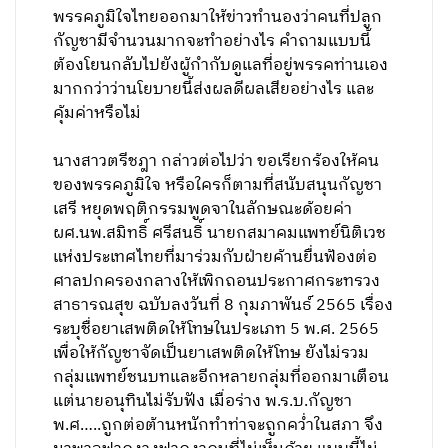
พรรคภูมิใจไทยออกมาให้ข่าวทำนองว่าคนที่ปลูก
กัญชามีจำนวนมากจะทำอย่างไร คำถามแบบนี้
ต้องโยนกลับไปยังผู้กำกับดูแลที่อยู่พรรคท่านเอง
มากกว่าว่านโยบายนี้ส่งผลดีผลเสียอย่างไร และ
คุ้มค่าหรือไม่
นางสาวตรีชฎา กล่าวต่อไปว่า ขอเรียกร้องให้คน
ของพรรคภูมิใจ หรือใครก็ตามที่สนับสนุนกัญชา
เสรี หยุดพฤติกรรมพูดจาในลักษณะด้อยค่า
ผศ.นพ.สมิทธิ์ ศรีสนธิ์ นายกสมาคมแพทย์นิติเวช
แห่งประเทศไทยที่มาร่วมกับฝ่ายค้านยื่นฟ้องต่อ
ศาลปกครองกลางให้เพิกถอนประกาศกระทรวง
สาธารณสุข ฉบับลงวันที่ 8 กุมภาพันธ์ 2565 เรื่อง
ระบุชื่อยาเสพติดให้โทษในประเภท 5 พ.ศ. 2565
เพื่อให้กัญชาจัดเป็นยาเสพติดให้โทษ ยังไม่รวม
กลุ่มแพทย์ชนบทและอีกหลายกลุ่มที่ออกมาเตือน
แต่นายอนุทินไม่รับฟัง เมื่อร่าง พ.ร.บ.กัญชา
พ.ศ…..ถูกต่อต้านหนักทำท่าจะถูกคว่ำในสภา จึง