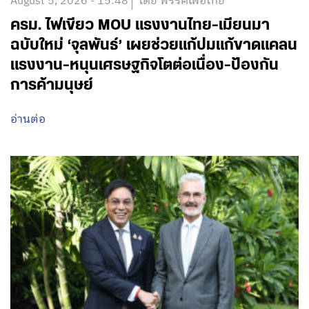
August 5, 2026 - 15:48
โดย พรรคเพื่อไทย
ครม. ไฟเขียว MOU แรงงานไทย-เมียนมา
ฉบับใหม่ ‘จุลพันธ์’ เผยช่วยแก้ปมแก้ขาดแคลน
แรงงาน-หนุนเศรษฐกิจโตต่อเนื่อง-ป้องกัน
การค้ามนุษย์
อ่านต่อ