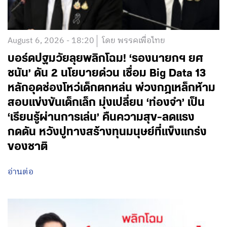
August 6, 2026 - 18:20
โดย พรรคเพื่อไทย
บอร์ดปฐมวัยลุยพลิกโฉม! ‘รองนายกฯ ยศ
ชนัน’ ดัน 2 นโยบายด่วน เชื่อม Big Data 13
หลักอุดช่องโหว่เด็กตกหล่น พ่วงกฎเหล็กห้าม
สอบแข่งขันเด็กเล็ก มุ่งเปลี่ยน ‘ท่องจำ’ เป็น
‘เรียนรู้ผ่านการเล่น’ คืนความสุข-ลดแรง
กดดัน หวังปูทางสร้างทุนมนุษย์ที่แข็งแกร่ง
ของชาติ
อ่านต่อ