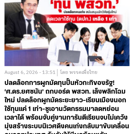
August 6, 2026 - 13:51
โดย พรรคเพื่อไทย
ปลดล็อกการผูกมัดทุนปั้นหัวกะทิของรัฐ!
‘ศ.ดร.ยศชนัน’ ถกบอร์ด พสวท. เล็งพลิกโฉม
ใหม่ ปลดล็อกผูกมัดระยะยาว-เรียนเมืองนอก
ใช้ทุนแค่ 1 เท่า-ชูเอานวัตกรรมมาลดหย่อน
เวลาได้ พร้อมจับคู่งานการันตีเรียนจบไม่เคว้ง
มุ่งสร้างระบบนิเวศดึงคนเก่งกลับมาขับเคลื่อน