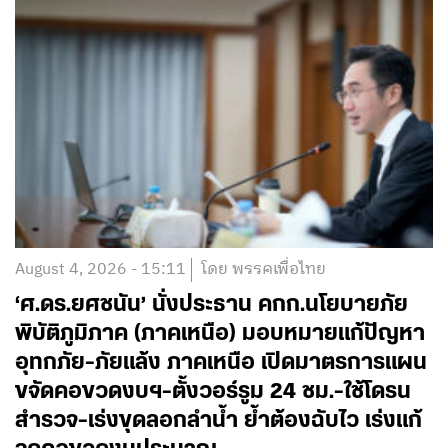
August 4, 2026 - 15:11
โดย พรรคเพื่อไทย
‘ศ.ดร.ยศชนัน’ นั่งประธาน คกก.นโยบายภัย
พิบัติภูมิภาค (ภาคเหนือ) มอบหมายแก้ปัญหา
อุทกภัย-ภัยแล้ง ภาคเหนือ เปิดมาตรการแผน
ขจัดคอขวดงบฯ-ตั้งวอร์รูม 24 ชม.-ใช้โดรน
สำรวจ-เร่งขุดลอกลำน้ำ ย้ำต้องฉับไว เร่งแก้