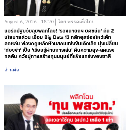
August 6, 2026 - 18:20
โดย พรรคเพื่อไทย
บอร์ดปฐมวัยลุยพลิกโฉม! ‘รองนายกฯ ยศชนัน’ ดัน 2
นโยบายด่วน เชื่อม Big Data 13 หลักอุดช่องโหว่เด็ก
ตกหล่น พ่วงกฎเหล็กห้ามสอบแข่งขันเด็กเล็ก มุ่งเปลี่ยน
‘ท่องจำ’ เป็น ‘เรียนรู้ผ่านการเล่น’ คืนความสุข-ลดแรง
กดดัน หวังปูทางสร้างทุนมนุษย์ที่แข็งแกร่งของชาติ
อ่านต่อ