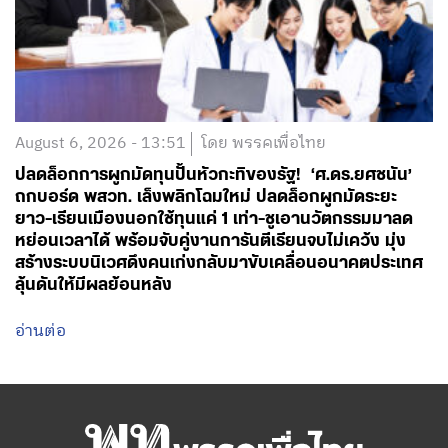
August 6, 2026 - 13:51
โดย พรรคเพื่อไทย
ปลดล็อกการผูกมัดทุนปั้นหัวกะทิของรัฐ! ‘ศ.ดร.ยศชนัน’
ถกบอร์ด พสวท. เล็งพลิกโฉมใหม่ ปลดล็อกผูกมัดระยะ
ยาว-เรียนเมืองนอกใช้ทุนแค่ 1 เท่า-ชูเอานวัตกรรมมาลด
หย่อนเวลาได้ พร้อมจับคู่งานการันตีเรียนจบไม่เคว้ง มุ่ง
สร้างระบบนิเวศดึงคนเก่งกลับมาขับเคลื่อนอนาคตประเทศ
ลุ้นดันให้มีผลย้อนหลัง
อ่านต่อ