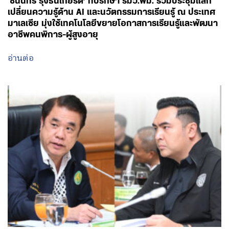
ตกหล่น พ่วงกฎเหล็กห้ามสอบแข่งขันเด็กเล็ก มุ่งเปลี่ยน
‘ท่องจำ’ เป็น ‘เรียนรู้ผ่านการเล่น’ คืนความสุข-ลดแรง
กดดัน หวังปูทางสร้างทุนมนุษย์ที่แข็งแกร่งของชาติ
อ่านต่อ