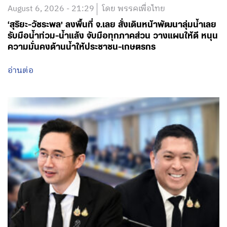
August 6, 2026 - 13:51
โดย พรรคเพื่อไทย
ปลดล็อกการผูกมัดทุนปั้นหัวกะทิของรัฐ! ‘ศ.ดร.ยศชนัน’
ถกบอร์ด พสวท. เล็งพลิกโฉมใหม่ ปลดล็อกผูกมัดระยะ
ยาว-เรียนเมืองนอกใช้ทุนแค่ 1 เท่า-ชูเอานวัตกรรมมาลด
หย่อนเวลาได้ พร้อมจับคู่งานการันตีเรียนจบไม่เคว้ง มุ่ง
สร้างระบบนิเวศดึงคนเก่งกลับมาขับเคลื่อนอนาคตประเทศ
ลุ้นดันให้มีผลย้อนหลัง
อ่านต่อ
สำนักงานใหญ่พรรคเพื่อไทย
เลขที่ 197 ถนนวิภาวดีรังสิต แขวงสามเสนใน
เขตพญาไท กรุงเทพมหานคร 10400