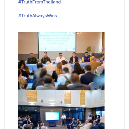
#TruthFromThailand
#TruthAlwaysWins