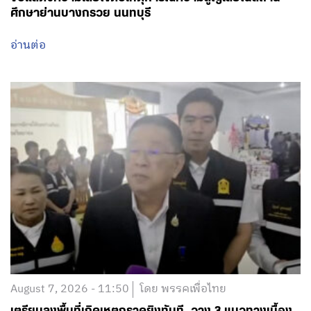
อ่านต่อ
August 6, 2026 - 21:29
โดย พรรคเพื่อไทย
‘สุริยะ-วัชระพล’ ลงพื้นที่ จ.เลย สั่งเดินหน้าพัฒนาลุ่มน้ำเลย
รับมือน้ำท่วม-น้ำแล้ง จับมือทุกภาคส่วน วางแผนให้ดี หนุน
ความมั่นคงด้านน้ำให้ประชาชน-เกษตรกร