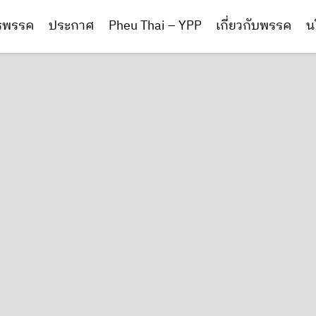
ารพรรค
ประกาศ
Pheu Thai – YPP
เกี่ยวกับพรรค
น