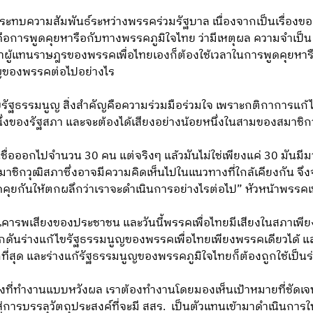
ม่กระทบความสัมพันธ์ระหว่างพรรคร่วมรัฐบาล เนื่องจากเป็นเรื่องข
คือการพูดคุยหารือกับทางพรรคภูมิใจไทย ว่ามีเหตุผล ความจำเป็น 
ผู้แทนราษฎรของพรรคเพื่อไทยเองก็ต้องใช้เวลาในการพูดคุยหารือด
ูญของพรรคต่อไปอย่างไร
ไขรัฐธรรมนูญ สิ่งสำคัญคือความร่วมมือร่วมใจ เพราะกติกาการแก้
งหนึ่งของรัฐสภา และจะต้องได้เสียงอย่างน้อยหนึ่งในสามของสมาชิ
ชื่อออกไปจำนวน 30 คน แต่จริงๆ แล้วมันไม่ใช่เพียงแค่ 30 มันมี
ชิกวุฒิสภาซึ่งอาจมีความคิดเห็นไปในแนวทางที่ใกล้เคียงกัน จึ
พูดคุยกันให้ตกผลึกว่าเราจะดำเนินการอย่างไรต่อไป” หัวหน้าพรรคเ
องเคารพเสียงของประชาชน และวันนี้พรรคเพื่อไทยมีเสียงในสภาเพียง
ักดันร่างแก้ไขรัฐธรรมนูญของพรรคเพื่อไทยเพียงพรรคเดียวได้ แ
กที่สุด และร่างแก้รัฐธรรมนูญของพรรคภูมิใจไทยก็ต้องถูกใช้เป
งที่ทำงานแบบหวังผล เราต้องทำงานโดยมองเห็นเป้าหมายที่ชัดเจน
่การบรรลุวัตถุประสงค์ที่จะมี สสร. เป็นตัวแทนเข้ามาดำเนินการใ