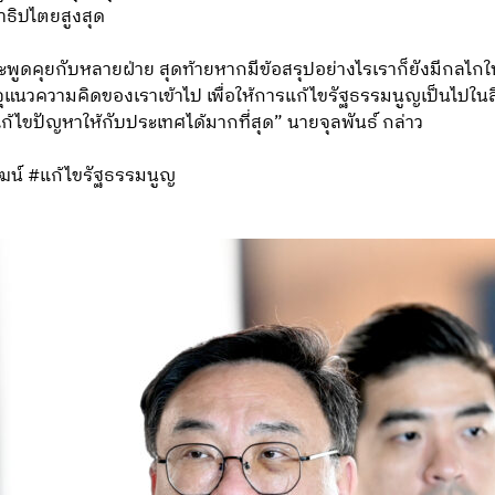
าธิปไตยสูงสุด
ะพูดคุยกับหลายฝ่าย สุดท้ายหากมีข้อสรุปอย่างไรเราก็ยังมีกลไ
นวความคิดของเราเข้าไป เพื่อให้การแก้ไขรัฐธรรมนูญเป็นไปในสิ่งที
้ไขปัญหาให้กับประเทศได้มากที่สุด” นายจุลพันธ์ กล่าว
ัฒน์ #แก้ไขรัฐธรรมนูญ