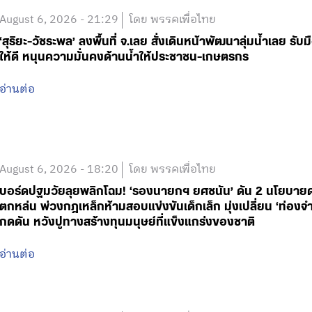
August 6, 2026 - 21:29
โดย พรรคเพื่อไทย
‘สุริยะ-วัชระพล’ ลงพื้นที่ จ.เลย สั่งเดินหน้าพัฒนาลุ่มน้ำเลย ร
ให้ดี หนุนความมั่นคงด้านน้ำให้ประชาชน-เกษตรกร
อ่านต่อ
August 6, 2026 - 18:20
โดย พรรคเพื่อไทย
บอร์ดปฐมวัยลุยพลิกโฉม! ‘รองนายกฯ ยศชนัน’ ดัน 2 นโยบายด่วน
ตกหล่น พ่วงกฎเหล็กห้ามสอบแข่งขันเด็กเล็ก มุ่งเปลี่ยน ‘ท่องจำ
กดดัน หวังปูทางสร้างทุนมนุษย์ที่แข็งแกร่งของชาติ
อ่านต่อ