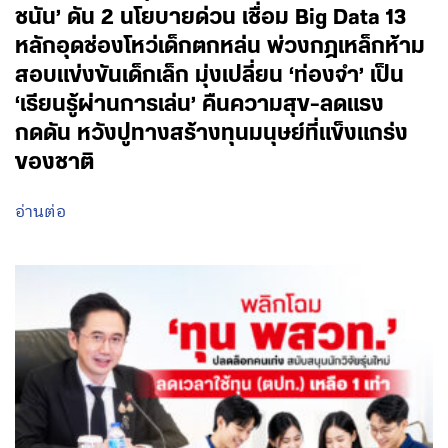
ชนัน’ ดัน 2 นโยบายด่วน เชื่อม Big Data 13
หลักอุดช่องโหว่เด็กตกหล่น พ่วงกฎเหล็กห้าม
สอบแข่งขันเด็กเล็ก มุ่งเปลี่ยน ‘ท่องจำ’ เป็น
‘เรียนรู้ผ่านการเล่น’ คืนความสุข-ลดแรง
กดดัน หวังปูทางสร้างทุนมนุษย์ที่แข็งแกร่ง
ของชาติ
อ่านต่อ