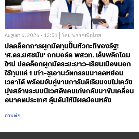
August 6, 2026 - 13:51
โดย พรรคเพื่อไทย
ปลดล็อกการผูกมัดทุนปั้นหัวกะทิของรัฐ!
‘ศ.ดร.ยศชนัน’ ถกบอร์ด พสวท. เล็งพลิกโฉม
ใหม่ ปลดล็อกผูกมัดระยะยาว-เรียนเมืองนอก
ใช้ทุนแค่ 1 เท่า-ชูเอานวัตกรรมมาลดหย่อน
เวลาได้ พร้อมจับคู่งานการันตีเรียนจบไม่เคว้ง
มุ่งสร้างระบบนิเวศดึงคนเก่งกลับมาขับเคลื่อน
อนาคตประเทศ ลุ้นดันให้มีผลย้อนหลัง
อ่านต่อ