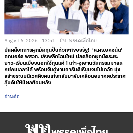
August 6, 2026 - 13:51
โดย พรรคเพื่อไทย
ปลดล็อกการผูกมัดทุนปั้นหัวกะทิของรัฐ! ‘ศ.ดร.ยศชนัน’
ถกบอร์ด พสวท. เล็งพลิกโฉมใหม่ ปลดล็อกผูกมัดระยะ
ยาว-เรียนเมืองนอกใช้ทุนแค่ 1 เท่า-ชูเอานวัตกรรมมาลด
หย่อนเวลาได้ พร้อมจับคู่งานการันตีเรียนจบไม่เคว้ง มุ่ง
สร้างระบบนิเวศดึงคนเก่งกลับมาขับเคลื่อนอนาคตประเทศ
ลุ้นดันให้มีผลย้อนหลัง
อ่านต่อ