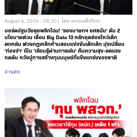
August 6, 2026 - 18:20
โดย พรรคเพื่อไทย
บอร์ดปฐมวัยลุยพลิกโฉม! ‘รองนายกฯ ยศชนัน’ ดัน 2
นโยบายด่วน เชื่อม Big Data 13 หลักอุดช่องโหว่เด็ก
ตกหล่น พ่วงกฎเหล็กห้ามสอบแข่งขันเด็กเล็ก มุ่งเปลี่ยน
‘ท่องจำ’ เป็น ‘เรียนรู้ผ่านการเล่น’ คืนความสุข-ลดแรง
กดดัน หวังปูทางสร้างทุนมนุษย์ที่แข็งแกร่งของชาติ
อ่านต่อ