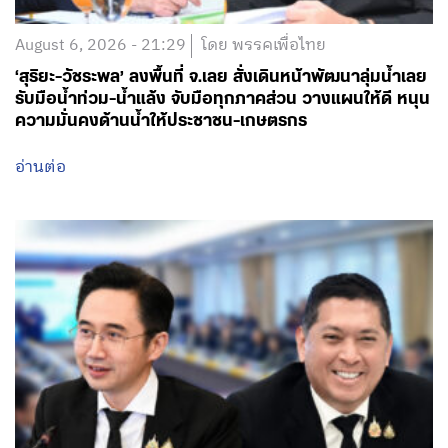
August 6, 2026 - 21:29
โดย พรรคเพื่อไทย
‘สุริยะ-วัชระพล’ ลงพื้นที่ จ.เลย สั่งเดินหน้าพัฒนาลุ่มน้ำเลย
รับมือน้ำท่วม-น้ำแล้ง จับมือทุกภาคส่วน วางแผนให้ดี หนุน
ความมั่นคงด้านน้ำให้ประชาชน-เกษตรกร
อ่านต่อ