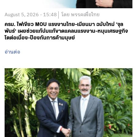
August 5, 2026 - 15:48
โดย พรรคเพื่อไทย
ครม. ไฟเขียว MOU แรงงานไทย-เมียนมา ฉบับใหม่ ‘จุล
พันธ์’ เผยช่วยแก้ปมแก้ขาดแคลนแรงงาน-หนุนเศรษฐกิจ
โตต่อเนื่อง-ป้องกันการค้ามนุษย์
อ่านต่อ