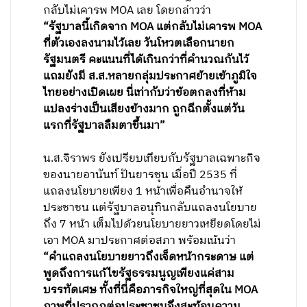
กลับไม่เคารพ MOA เลย โดยกล่าวว่า
“รัฐบาลนี้เกิดจาก MOA แต่กลับไม่เคารพ MOA
ที่ตัวเองลงนามไว้เลย วันโหวตเลือกนายก
รัฐมนตรี คะแนนที่ได้เกินกว่าที่คำนวณกันไว้
แถมยังมี ส.ส.หลายกลุ่มประกาศย้ายเข้าภูมิใจ
ไทยอย่างเปิดเผย นี่เท่ากับว่าข้อตกลงที่ห้าม
แปลงร่างเป็นเสียงข้างมาก ถูกฉีกตั้งแต่วัน
แรกที่รัฐบาลลืมตาขึ้นมา”
น.ส.จิราพร ยังเปรียบเทียบกับรัฐบาลเฉพาะกิจ
ของนายอานันท์ ปันยารชุน เมื่อปี 2535 ที่
แถลงนโยบายเพียง 1 หน้าเพื่อคืนอำนาจให้
ประชาชน แต่รัฐบาลอนุทินกลับแถลงนโยบาย
ถึง 7 หน้า เต็มไปด้วยนโยบายยาวเหยียดโดยไม่
เอา MOA มาประกาศต่อสภา พร้อมเน้นว่า
“คำแถลงนโยบายยาวถึงเจ็ดหน้ากระดาษ แต่
พูดถึงการแก้ไขรัฐธรรมนูญเพียงแค่สาม
บรรทัดเศษ ทั้งที่นี่คือภารกิจใหญ่ที่สุดใน MOA
ภาพที่ปรากฏต่อประชาชนจึงสะท้อนความ