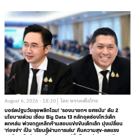
August 6, 2026 - 18:20
โดย พรรคเพื่อไทย
บอร์ดปฐมวัยลุยพลิกโฉม! ‘รองนายกฯ ยศชนัน’ ดัน 2
นโยบายด่วน เชื่อม Big Data 13 หลักอุดช่องโหว่เด็ก
ตกหล่น พ่วงกฎเหล็กห้ามสอบแข่งขันเด็กเล็ก มุ่งเปลี่ยน
‘ท่องจำ’ เป็น ‘เรียนรู้ผ่านการเล่น’ คืนความสุข-ลดแรง