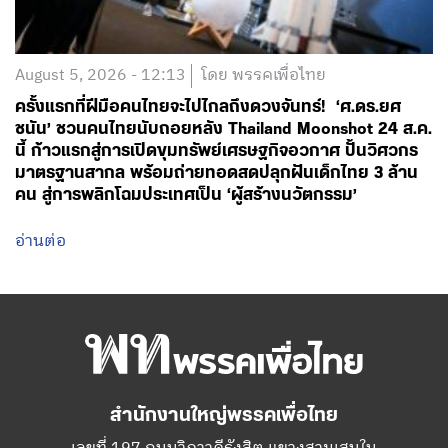
August 5, 2026 - 12:13
โดย พรรคเพื่อไทย
ครั้งแรกที่ฝีมือคนไทยจะไปไกลถึงดวงจันทร์! ‘ศ.ดร.ยศ
ชนัน’ ชวนคนไทยนับถอยหลัง Thailand Moonshot 24 ส.ค.
นี้ ก้าวแรกสู่การเปิดขุมทรัพย์เศรษฐกิจอวกาศ ปั้นวิศวกร
มาตรฐานสากล พร้อมถ่ายทอดสดปลุกฝันเด็กไทย 3 ล้าน
คน สู่การพลิกโฉมประเทศเป็น ‘ผู้สร้างนวัตกรรม’
อ่านต่อ
สำนักงานใหญ่พรรคเพื่อไทย