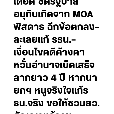
เดือด ซัดรัฐบาล
อนุทินเกิดจาก MOA
พิสดาร ฉีกข้อตกลง–
ละเลยแก้ รธน.–
เงื่อนไขคดีค้างคา
หวั่นอำนาจเบ็ดเสร็จ
ลากยาว 4 ปี หากนา
ยกฯ หนูจริงใจแก้ร
ธน.จริง ขอให้ชวนสว.