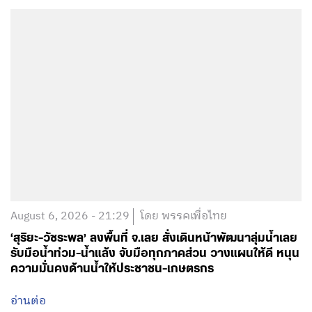
August 6, 2026 - 21:29
โดย พรรคเพื่อไทย
‘สุริยะ-วัชระพล’ ลงพื้นที่ จ.เลย สั่งเดินหน้าพัฒนาลุ่มน้ำเลย
รับมือน้ำท่วม-น้ำแล้ง จับมือทุกภาคส่วน วางแผนให้ดี หนุน
ความมั่นคงด้านน้ำให้ประชาชน-เกษตรกร
อ่านต่อ