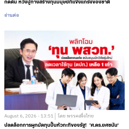
กดดัน หวังปูทางสร้างทุนมนุษย์ที่แข็งแกร่งของชาติ
อ่านต่อ
August 6, 2026 - 13:51
โดย พรรคเพื่อไทย
ปลดล็อกการผูกมัดทุนปั้นหัวกะทิของรัฐ! ‘ศ.ดร.ยศชนัน’