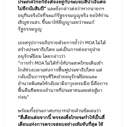
ประเทศไทยก็ยังต้องอยู่กับระบอบสีน้ำเงินต่อ
ไปอีกนับสิบปี”
และยังกล่าวต่อว่าหากนายกฯ
อนุทินจริงใจที่จะแก้รัฐธรรมนูญจริง ขอให้ท่าน
เชิญชวนสว. ขึ้นมาให้สัญญาเลยว่าจะแก้
รัฐธรรมนูญ
เธอสรุปการอภิปรายด้วยการย้ำว่า MOA ไม่ได้
สร้างประชาธิปไตย แต่เป็นการต่ออายุฝ่าย
อนุรักษ์นิยม โดยกล่าวว่า
“การทำ MOA ไม่ได้ทำให้ประเทศไทยเดินเข้า
ใกล้ช่วงเวลาแห่งการฟื้นฟูประชาธิปไตย แต่
กลับเป็นการชุบชีวิตฝ่ายอนุรักษ์นิยมและ
อำนาจพิเศษให้กลับมามีอาวุธครบมือ นี่คือการ
ฟื้นคืนชีพของอำนาจที่ประชาชนเคยต่อสู้มา
ก่อน”
พร้อมทั้งประกาศบทบาทฝ่ายค้านชัดเจนว่า
“สี่เดือนต่อจากนี้ พรรคเพื่อไทยจะทำให้เป็นสี่
เดือนแห่งการตรวจสอบอย่างเข้มข้นที่สุด ใช้