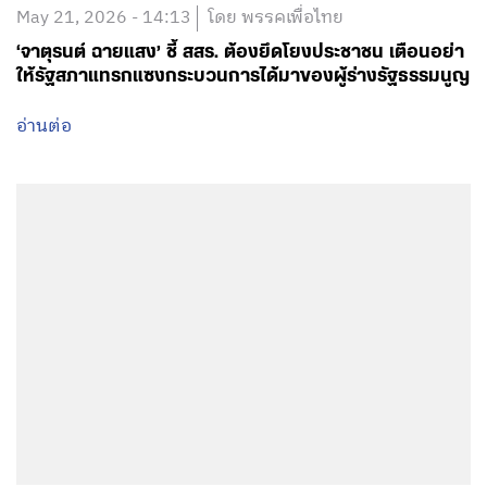
อ่านต่อ
May 18, 2026 - 12:58
โดย พรรคเพื่อไทย
‘นิกร โสมกลาง’ รมว.พม. โชว์วิสัยทัศน์ เวที WUF 13 ย้ำ ‘ที่
อยู่อาศัย’ เป็นมากกว่า ‘ที่พักอาศัย’ พร้อม ชู ‘บ้านเพื่อคน
ไทย-บ้านมั่นคง’ ช่วยผู้มีรายได้น้อย-กลุ่มเปราะบาง