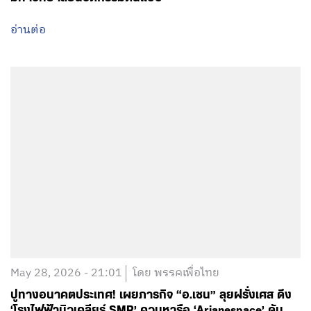
May 28, 2026 - 21:01
โดย พรรคเพื่อไทย
ปูทางอนาคตประเทศ! เผยภารกิจ “อ.เชน” ลุยฝรั่งเศส ดึง
‘โรงไฟฟ้านิวเคลียร์ SMR’ ควบหารือ ‘Arianespace’ ดัน
โปรเจกต์ดาวเทียม 18 ดวง ย้ำชัด “คนไทยต้องร่วมพัฒนา
ไม่ใช่แค่ผู้ซื้อ
อ่านต่อ