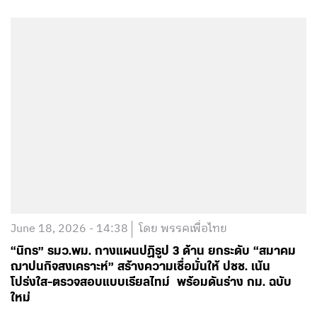
June 18, 2026 - 14:38
โดย พรรคเพื่อไทย
“นิกร” รมว.พม. กางแผนปฏิรูป 3 ด้าน ยกระดับ “สมาคม
ฌาปนกิจสงเคราะห์” สร้างความเชื่อมั่นให้ ปชช. เน้น
โปร่งใส-ตรวจสอบแบบเรียลไทม์ พร้อมดันร่าง กม. ฉบับ
ใหม่
อ่านต่อ