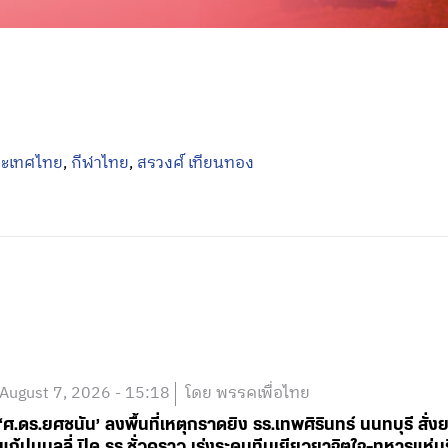
ระเทศไทย
,
กีฬาไทย
,
สรวงศ์ เทียนทอง
August 7, 2026 - 15:18
โดย พรรคเพื่อไทย
‘ศ.ดร.ยศชนัน’ ลงพื้นที่เหตุกราดยิง รร.เทพศิรินทร์ นนทบุรี 
แก้ปมบูลลี่ ปิด รร.ชั่วคราว เร่งระดมทีมเยียวยาจิตใจ-ทหารแ