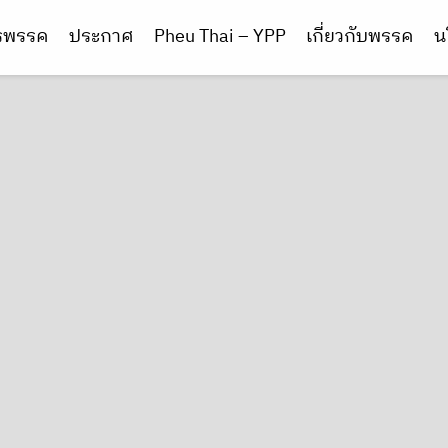
ารพรรค
ประกาศ
Pheu Thai – YPP
เกี่ยวกับพรรค
น