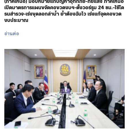
(ภาคเหนือ) มอบหมายแก้ปัญหาอุทกภัย-ภัยแล้ง ภาคเหนือ
เปิดมาตรการแผนขจัดคอขวดงบฯ-ตั้งวอร์รูม 24 ชม.-ใช้โด
รนสำรวจ-เร่งขุดลอกลำน้ำ ย้ำต้องฉับไว เร่งแก้จุดคอขวด
งบประมาณ
อ่านต่อ