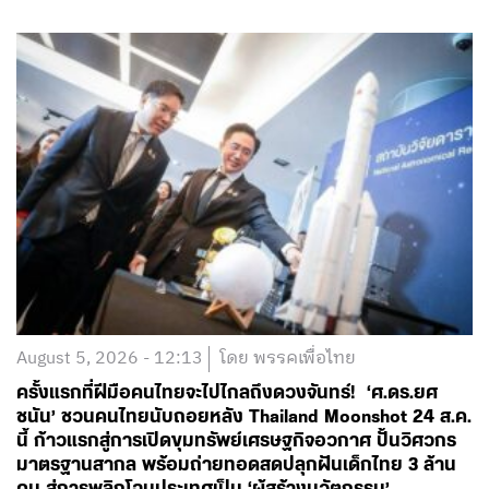
August 5, 2026 - 12:13
โดย พรรคเพื่อไทย
ครั้งแรกที่ฝีมือคนไทยจะไปไกลถึงดวงจันทร์! ‘ศ.ดร.ยศ
ชนัน’ ชวนคนไทยนับถอยหลัง Thailand Moonshot 24 ส.ค.
นี้ ก้าวแรกสู่การเปิดขุมทรัพย์เศรษฐกิจอวกาศ ปั้นวิศวกร
มาตรฐานสากล พร้อมถ่ายทอดสดปลุกฝันเด็กไทย 3 ล้าน
คน สู่การพลิกโฉมประเทศเป็น ‘ผู้สร้างนวัตกรรม’