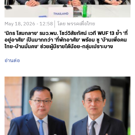
May 18, 2026 - 12:58
โดย พรรคเพื่อไทย
‘นิกร โสมกลาง’ รมว.พม. โชว์วิสัยทัศน์ เวที WUF 13 ย้ำ ‘ที่
อยู่อาศัย’ เป็นมากกว่า ‘ที่พักอาศัย’ พร้อม ชู ‘บ้านเพื่อคน
ไทย-บ้านมั่นคง’ ช่วยผู้มีรายได้น้อย-กลุ่มเปราะบาง
อ่านต่อ