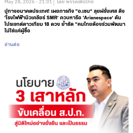
May 28, 2026 - 21:01
โดย พรรคเพื่อไทย
ปูทางอนาคตประเทศ! เผยภารกิจ “อ.เชน” ลุยฝรั่งเศส ดึง
‘โรงไฟฟ้านิวเคลียร์ SMR’ ควบหารือ ‘Arianespace’ ดัน
โปรเจกต์ดาวเทียม 18 ดวง ย้ำชัด “คนไทยต้องร่วมพัฒนา
ไม่ใช่แค่ผู้ซื้อ
อ่านต่อ