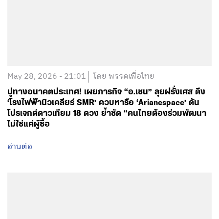
May 28, 2026 - 21:01
โดย พรรคเพื่อไทย
ปูทางอนาคตประเทศ! เผยภารกิจ “อ.เชน” ลุยฝรั่งเศส ดึง
‘โรงไฟฟ้านิวเคลียร์ SMR’ ควบหารือ ‘Arianespace’ ดัน
โปรเจกต์ดาวเทียม 18 ดวง ย้ำชัด “คนไทยต้องร่วมพัฒนา
ไม่ใช่แค่ผู้ซื้อ
อ่านต่อ