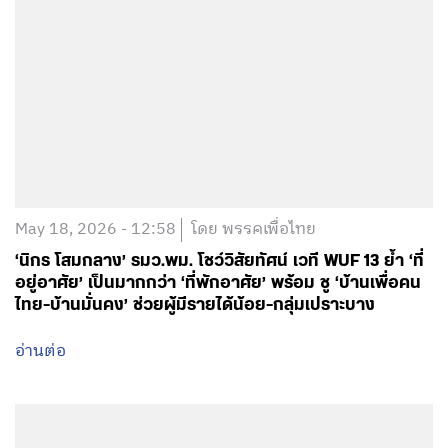
May 18, 2026 - 12:58
โดย พรรคเพื่อไทย
‘นิกร โสมกลาง’ รมว.พม. โชว์วิสัยทัศน์ เวที WUF 13 ย้ำ ‘ที่
อยู่อาศัย’ เป็นมากกว่า ‘ที่พักอาศัย’ พร้อม ชู ‘บ้านเพื่อคน
ไทย-บ้านมั่นคง’ ช่วยผู้มีรายได้น้อย-กลุ่มเปราะบาง
อ่านต่อ