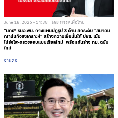
June 18, 2026 - 14:38
โดย พรรคเพื่อไทย
“นิกร” รมว.พม. กางแผนปฏิรูป 3 ด้าน ยกระดับ “สมาคม
ฌาปนกิจสงเคราะห์” สร้างความเชื่อมั่นให้ ปชช. เน้น
โปร่งใส-ตรวจสอบแบบเรียลไทม์ พร้อมดันร่าง กม. ฉบับ
ใหม่
อ่านต่อ