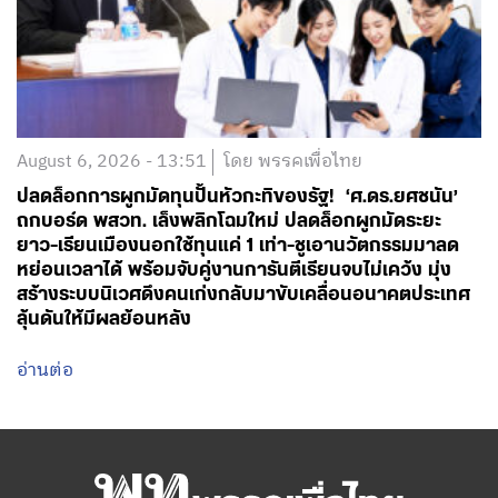
August 6, 2026 - 13:51
โดย พรรคเพื่อไทย
ปลดล็อกการผูกมัดทุนปั้นหัวกะทิของรัฐ! ‘ศ.ดร.ยศชนัน’
ถกบอร์ด พสวท. เล็งพลิกโฉมใหม่ ปลดล็อกผูกมัดระยะ
ยาว-เรียนเมืองนอกใช้ทุนแค่ 1 เท่า-ชูเอานวัตกรรมมาลด
หย่อนเวลาได้ พร้อมจับคู่งานการันตีเรียนจบไม่เคว้ง มุ่ง
สร้างระบบนิเวศดึงคนเก่งกลับมาขับเคลื่อนอนาคตประเทศ
ลุ้นดันให้มีผลย้อนหลัง
อ่านต่อ