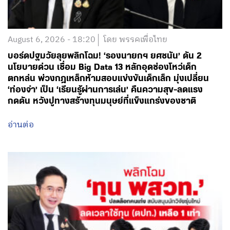
August 6, 2026 - 18:20
โดย พรรคเพื่อไทย
บอร์ดปฐมวัยลุยพลิกโฉม! ‘รองนายกฯ ยศชนัน’ ดัน 2
นโยบายด่วน เชื่อม Big Data 13 หลักอุดช่องโหว่เด็ก
ตกหล่น พ่วงกฎเหล็กห้ามสอบแข่งขันเด็กเล็ก มุ่งเปลี่ยน
‘ท่องจำ’ เป็น ‘เรียนรู้ผ่านการเล่น’ คืนความสุข-ลดแรง
กดดัน หวังปูทางสร้างทุนมนุษย์ที่แข็งแกร่งของชาติ
อ่านต่อ