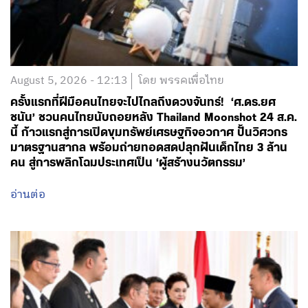
August 5, 2026 - 12:13
โดย พรรคเพื่อไทย
ครั้งแรกที่ฝีมือคนไทยจะไปไกลถึงดวงจันทร์! ‘ศ.ดร.ยศ
ชนัน’ ชวนคนไทยนับถอยหลัง Thailand Moonshot 24 ส.ค.
นี้ ก้าวแรกสู่การเปิดขุมทรัพย์เศรษฐกิจอวกาศ ปั้นวิศวกร
มาตรฐานสากล พร้อมถ่ายทอดสดปลุกฝันเด็กไทย 3 ล้าน
คน สู่การพลิกโฉมประเทศเป็น ‘ผู้สร้างนวัตกรรม’
อ่านต่อ