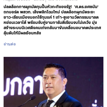
ปลดล็อกการผูกมัดทุนปั้นหัวกะทิของรัฐ! ‘ศ.ดร.ยศชนัน’
ถกบอร์ด พสวท. เล็งพลิกโฉมใหม่ ปลดล็อกผูกมัดระยะ
ยาว-เรียนเมืองนอกใช้ทุนแค่ 1 เท่า-ชูเอานวัตกรรมมาลด
หย่อนเวลาได้ พร้อมจับคู่งานการันตีเรียนจบไม่เคว้ง มุ่ง
สร้างระบบนิเวศดึงคนเก่งกลับมาขับเคลื่อนอนาคตประเทศ
ลุ้นดันให้มีผลย้อนหลัง
อ่านต่อ