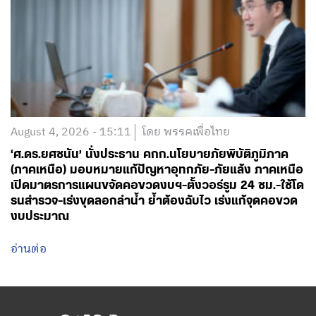
August 4, 2026 - 15:11
โดย พรรคเพื่อไทย
‘ศ.ดร.ยศชนัน’ นั่งประธาน คกก.นโยบายภัยพิบัติภูมิภาค
(ภาคเหนือ) มอบหมายแก้ปัญหาอุทกภัย-ภัยแล้ง ภาคเหนือ
เปิดมาตรการแผนขจัดคอขวดงบฯ-ตั้งวอร์รูม 24 ชม.-ใช้โด
รนสำรวจ-เร่งขุดลอกลำน้ำ ย้ำต้องฉับไว เร่งแก้จุดคอขวด
งบประมาณ
อ่านต่อ