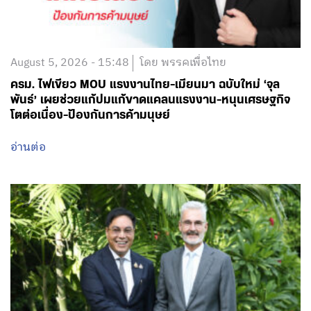
August 5, 2026 - 15:48
โดย พรรคเพื่อไทย
ครม. ไฟเขียว MOU แรงงานไทย-เมียนมา ฉบับใหม่ ‘จุล
พันธ์’ เผยช่วยแก้ปมแก้ขาดแคลนแรงงาน-หนุนเศรษฐกิจ
โตต่อเนื่อง-ป้องกันการค้ามนุษย์
อ่านต่อ