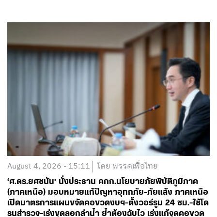
August 4, 2026 - 15:11
โดย พรรคเพื่อไทย
‘ศ.ดร.ยศชนัน’ นั่งประธาน คกก.นโยบายภัยพิบัติภูมิภาค
(ภาคเหนือ) มอบหมายแก้ปัญหาอุทกภัย-ภัยแล้ง ภาคเหนือ
เปิดมาตรการแผนขจัดคอขวดงบฯ-ตั้งวอร์รูม 24 ชม.-ใช้โด
รนสำรวจ-เร่งขุดลอกลำน้ำ ย้ำต้องฉับไว เร่งแก้จุดคอขวด