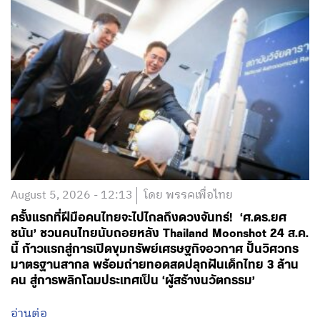
August 5, 2026 - 12:13
โดย พรรคเพื่อไทย
ครั้งแรกที่ฝีมือคนไทยจะไปไกลถึงดวงจันทร์! ‘ศ.ดร.ยศ
ชนัน’ ชวนคนไทยนับถอยหลัง Thailand Moonshot 24 ส.ค.
นี้ ก้าวแรกสู่การเปิดขุมทรัพย์เศรษฐกิจอวกาศ ปั้นวิศวกร
มาตรฐานสากล พร้อมถ่ายทอดสดปลุกฝันเด็กไทย 3 ล้าน
คน สู่การพลิกโฉมประเทศเป็น ‘ผู้สร้างนวัตกรรม’
อ่านต่อ