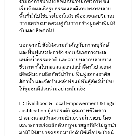
รวมถึงการนำไปผลิตเป็นน้ำหมักชีวภาพ ซึ่ง
เริ่มเกิดผลเชิงรูปธรรมและมีเกษตรกรหลาย
พื้นที่นำไปใช้ประโยชน์แล้ว เพื่อช่วยลดปริมาณ
การแพร่ระบาดควบคู่กับการสร้างมูลค่าเพิ่มให้
กับผลผลิตต่อไป
นอกจากนี้ ยังให้ความสำคัญกับการอนุรักษ์
และฟื้นฟูแนวปะการัง ระบบนิเวศทางทะเล
แหล่งน้ำธรรมชาติ และความหลากหลายทาง
ชีวภาพ ทั้งในทะเลและแหล่งน้ำจืดทั่วประเทศ
เพื่อเพิ่มผลผลิตสัตว์น้ำไทย ฟื้นฟูแหล่งอาศัย
สัตว์น้ำ และจัดทำแหล่งพ่อแม่พันธุ์สัตว์น้ำโดย
ให้ชุมชนมีส่วนร่วมอย่างเข้มแข็ง
L : Livelihood & Local Empowerment & Legal
Justification มุ่งยกระดับคุณภาพชีวิตชาว
ประมงและสร้างความเป็นธรรมในระบบ โดย
เฉพาะการเร่งผลักดันกฎหมายลูกที่ยังไม่ถูกนำ
มาใช้ ให้สามารถออกมาบังคับใช้เพื่อประโยชน์