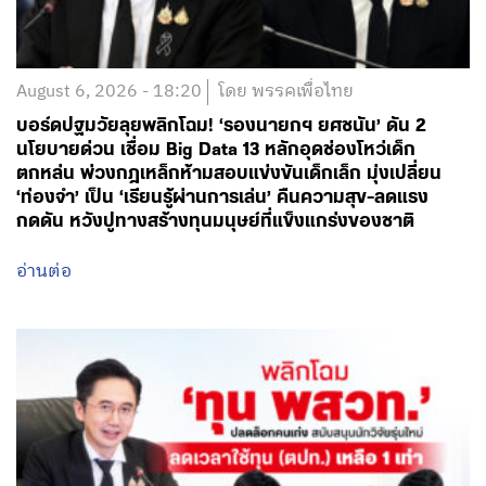
August 6, 2026 - 18:20
โดย พรรคเพื่อไทย
บอร์ดปฐมวัยลุยพลิกโฉม! ‘รองนายกฯ ยศชนัน’ ดัน 2
นโยบายด่วน เชื่อม Big Data 13 หลักอุดช่องโหว่เด็ก
ตกหล่น พ่วงกฎเหล็กห้ามสอบแข่งขันเด็กเล็ก มุ่งเปลี่ยน
‘ท่องจำ’ เป็น ‘เรียนรู้ผ่านการเล่น’ คืนความสุข-ลดแรง
กดดัน หวังปูทางสร้างทุนมนุษย์ที่แข็งแกร่งของชาติ
อ่านต่อ