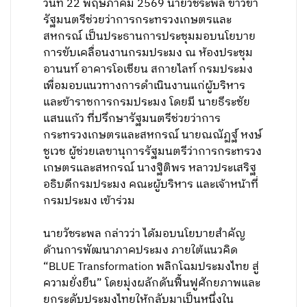
วันที่ 22 พฤษภาคม 2569 นายวัชระพล ขาวขำ
รัฐมนตรีช่วยว่าการกระทรวงเกษตรและ
สหกรณ์ เป็นประธานการประชุมมอบนโยบาย
การขับเคลื่อนงานกรมประมง ณ ห้องประชุม
อานนท์ อาคารโอเชียน สกายไลท์ กรมประมง
เพื่อมอบแนวทางการดำเนินงานแก่ผู้บริหาร
และข้าราชการกรมประมง โดยมี นายธีระชัย
แสนแก้ว ที่ปรึกษารัฐมนตรีช่วยว่าการ
กระทรวงเกษตรและสหกรณ์ นายณณัฏฐ์ หงษ์
ชูเวช ผู้ช่วยเลขานุการรัฐมนตรีว่าการกระทรวง
เกษตรและสหกรณ์ นางฐิติพร หลาวประเสริฐ
อธิบดีกรมประมง คณะผู้บริหาร และเจ้าหน้าที่
กรมประมง เข้าร่วม
นายวัชระพล กล่าวว่า ได้มอบนโยบายสำคัญ
ด้านการพัฒนาภาคประมง ภายใต้แนวคิด
“BLUE Transformation พลิกโฉมประมงไทย สู่
ความยั่งยืน” โดยมุ่งผลักดันฟื้นฟูศักยภาพและ
ยกระดับประมงไทยให้กลับมาเป็นหนึ่งใน