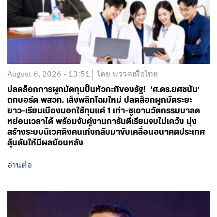
August 6, 2026 - 13:51
โดย พรรคเพื่อไทย
ปลดล็อกการผูกมัดทุนปั้นหัวกะทิของรัฐ! ‘ศ.ดร.ยศชนัน’
ถกบอร์ด พสวท. เล็งพลิกโฉมใหม่ ปลดล็อกผูกมัดระยะ
ยาว-เรียนเมืองนอกใช้ทุนแค่ 1 เท่า-ชูเอานวัตกรรมมาลด
หย่อนเวลาได้ พร้อมจับคู่งานการันตีเรียนจบไม่เคว้ง มุ่ง
สร้างระบบนิเวศดึงคนเก่งกลับมาขับเคลื่อนอนาคตประเทศ
ลุ้นดันให้มีผลย้อนหลัง
อ่านต่อ