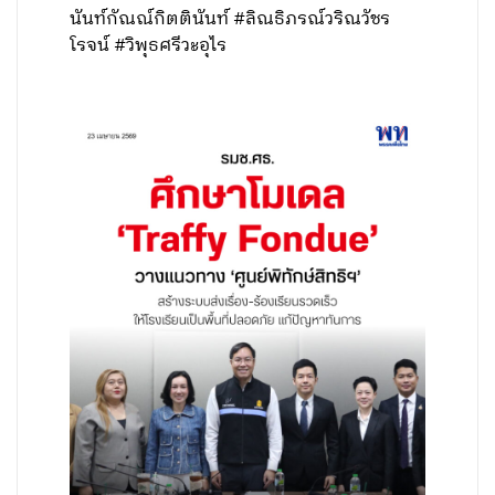
นันท์กัณณ์กิตตินันท์ #ลิณธิภรณ์วริณวัชร
โรจน์ #วิพุธศรีวะอุไร