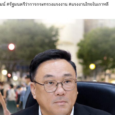
วัฒน์ #รัฐมนตรีว่าการกระทรวงแรงงาน #แรงงานไทยในเกาหลี