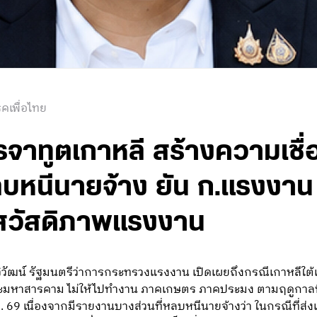
คเพื่อไทย
เจรจาทูตเกาหลี สร้างความเชื่
หนีนายจ้าง ยัน ก.แรงงาน 
ิ สวัสดิภาพแรงงาน
วิวัฒน์ รัฐมนตรีว่าการกระทรวงแรงงาน เปิดเผยถึงกรณีเกาหลีใ
 และมหาสารคาม ไม่ให้ไปทำงาน ภาคเกษตร ภาคประมง ตามฤดูกาลท
 ธ.ค. 69 เนื่องจากมีรายงานบางส่วนที่หลบหนีนายจ้างว่า ในกรณีที่