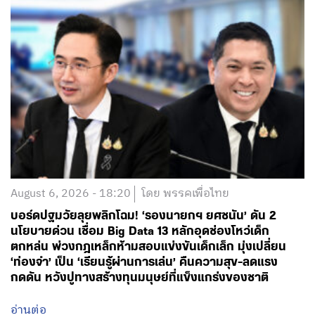
August 6, 2026 - 18:20
โดย พรรคเพื่อไทย
บอร์ดปฐมวัยลุยพลิกโฉม! ‘รองนายกฯ ยศชนัน’ ดัน 2
นโยบายด่วน เชื่อม Big Data 13 หลักอุดช่องโหว่เด็ก
ตกหล่น พ่วงกฎเหล็กห้ามสอบแข่งขันเด็กเล็ก มุ่งเปลี่ยน
‘ท่องจำ’ เป็น ‘เรียนรู้ผ่านการเล่น’ คืนความสุข-ลดแรง
กดดัน หวังปูทางสร้างทุนมนุษย์ที่แข็งแกร่งของชาติ
อ่านต่อ