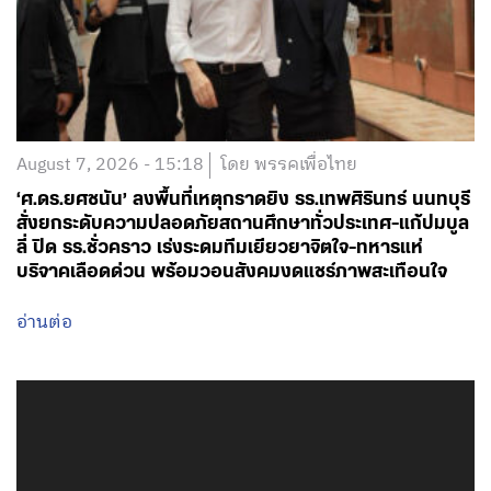
August 7, 2026 - 15:18
โดย พรรคเพื่อไทย
‘ศ.ดร.ยศชนัน’ ลงพื้นที่เหตุกราดยิง รร.เทพศิรินทร์ นนทบุรี
สั่งยกระดับความปลอดภัยสถานศึกษาทั่วประเทศ-แก้ปมบูล
ลี่ ปิด รร.ชั่วคราว เร่งระดมทีมเยียวยาจิตใจ-ทหารแห่
บริจาคเลือดด่วน พร้อมวอนสังคมงดแชร์ภาพสะเทือนใจ
อ่านต่อ