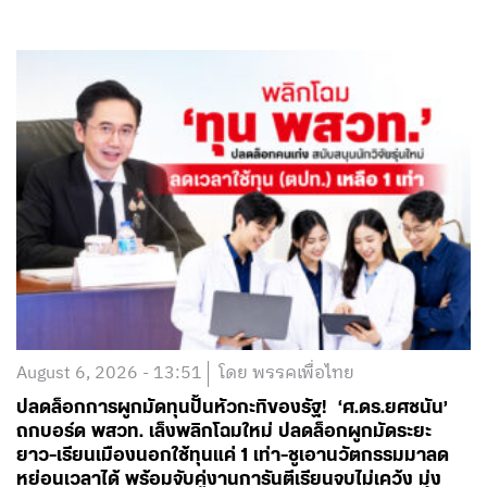
August 6, 2026 - 13:51
โดย พรรคเพื่อไทย
ปลดล็อกการผูกมัดทุนปั้นหัวกะทิของรัฐ! ‘ศ.ดร.ยศชนัน’
ถกบอร์ด พสวท. เล็งพลิกโฉมใหม่ ปลดล็อกผูกมัดระยะ
ยาว-เรียนเมืองนอกใช้ทุนแค่ 1 เท่า-ชูเอานวัตกรรมมาลด
หย่อนเวลาได้ พร้อมจับคู่งานการันตีเรียนจบไม่เคว้ง มุ่ง