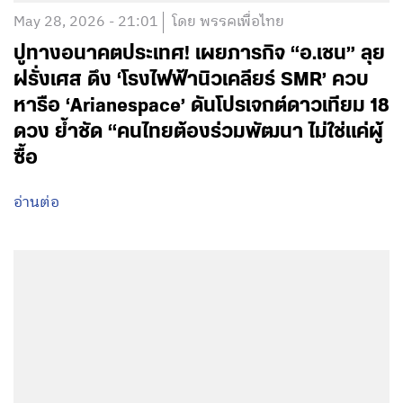
May 28, 2026 - 21:01
โดย พรรคเพื่อไทย
ปูทางอนาคตประเทศ! เผยภารกิจ “อ.เชน” ลุย
ฝรั่งเศส ดึง ‘โรงไฟฟ้านิวเคลียร์ SMR’ ควบ
หารือ ‘Arianespace’ ดันโปรเจกต์ดาวเทียม 18
ดวง ย้ำชัด “คนไทยต้องร่วมพัฒนา ไม่ใช่แค่ผู้
ซื้อ
อ่านต่อ