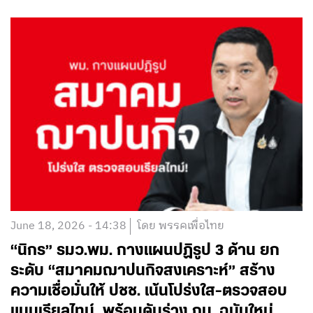
June 18, 2026 - 14:38
โดย พรรคเพื่อไทย
“นิกร” รมว.พม. กางแผนปฏิรูป 3 ด้าน ยก
ระดับ “สมาคมฌาปนกิจสงเคราะห์” สร้าง
ความเชื่อมั่นให้ ปชช. เน้นโปร่งใส-ตรวจสอบ
แบบเรียลไทม์ พร้อมดันร่าง กม. ฉบับใหม่