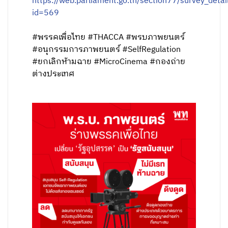
https://web.parliament.go.th/section77/survey_detai
id=569
#พรรคเพื่อไทย #THACCA #พรบภาพยนตร์
#อนุกรรมการภาพยนตร์ #SelfRegulation
#ยกเลิกห้ามฉาย #MicroCinema #กองถ่าย
ต่างประเทศ