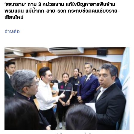
‘สส.ทราย’ ถาม 3 หน่วยงาน แก้ไขปัญหาสารพิษข้าม
พรมแดน แม่น้ำกก-สาย-รวก กระทบชีวิตคนเชียงราย-
เชียงใหม่
อ่านต่อ