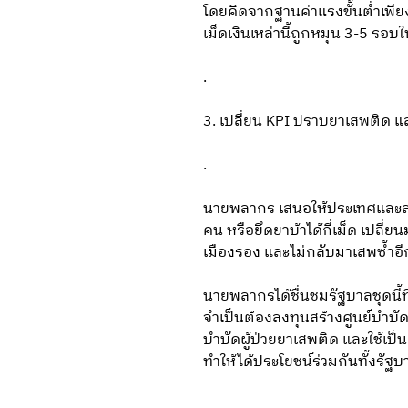
โดยคิดจากฐานค่าแรงขั้นต่ำเพีย
เม็ดเงินเหล่านี้ถูกหมุน 3-5 รอ
.
3. เปลี่ยน KPI ปราบยาเสพติด แ
.
นายพลากร เสนอให้ประเทศและสภาแห่
คน หรือยึดยาบ้าได้กี่เม็ด เปลี่ย
เมืองรอง และไม่กลับมาเสพซ้ำอี
นายพลากรได้ชื่นชมรัฐบาลชุดนี้
จำเป็นต้องลงทุนสร้างศูนย์บำบัด
บำบัดผู้ป่วยยาเสพติด และใช้เป็น
ทำให้ได้ประโยชน์ร่วมกันทั้งรั
.