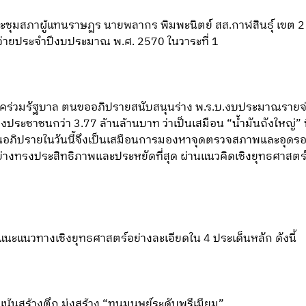
ี่ประชุมสภาผู้แทนราษฏร นายพลากร พิมพะนิตย์ สส.กาฬสินธุ์ เขต 2
ายประจำปีงบประมาณ พ.ศ. 2570 ในวาระที่ 1
ร่วมรัฐบาล ตนขออภิปรายสนับสนุนร่าง พ.ร.บ.งบประมาณรายจ่า
องประชาชนกว่า 3.77 ล้านล้านบาท ว่าเป็นเสมือน “น้ำมันถังใหญ่” 
นอภิปรายในวันนี้จึงเป็นเสมือนการมองหาจุดตรวจสภาพและอุดรอยร
่างทรงประสิทธิภาพและประหยัดที่สุด ผ่านแนวคิดเชิงยุทธศาสตร์ท
ะแนวทางเชิงยุทธศาสตร์อย่างละเอียดใน 4 ประเด็นหลัก ดังนี้
น้นสร้างตึก มุ่งสร้าง “ทุนมนุษย์ระดับพรีเมียม”