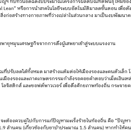
ัญฯ ทบทวนอัดฉีดงบประมาณโครงการผลิตบัณฑิตพันธุ์ใหม่ของก
tal Lean” หรือการนำเทคโนโลยีระบบอัตโนมัติมาลดขั้นตอน เพื่อ
งก่อสร้างทางกายภาพที่ว่างเปล่าในส่วนกลาง มาเป็นงบพัฒนา
้างพายุหมุนเศรษฐกิจจากการดึงผู้เสพยาเข้าสู่ระบบแรงงาน
่ปรับลดได้ทั้งหมด มาสร้างแต้มต่อให้เมืองรองและคนตัวเล็ก โ
นเมืองรองและภาคเกษตรกรรมกำลังรอคอยคำตอบว่าเม็ดเงินเหล่านั้น
โลจิสติกส์ และซอฟต์พาวเวอร์ เพื่อดึงศักยภาพท้องถิ่น กระจายควา
จะต้องควบคู่ไปกับการแก้ปัญหามะเร็งร้ายในท้องถิ่น คือ “ปัญหาย
.9 ล้านคน (เกี่ยวข้องกับยาบ้าประมาณ 1.5 ล้านคน) หากทำให้คน