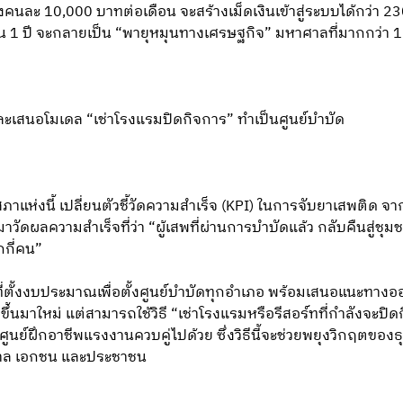
งคนละ 10,000 บาทต่อเดือน จะสร้างเม็ดเงินเข้าสู่ระบบได้กว่า 
บใน 1 ปี จะกลายเป็น “พายุหมุนทางเศรษฐกิจ” มหาศาลที่มากกว่า 1
ละเสนอโมเดล “เช่าโรงแรมปิดกิจการ” ทำเป็นศูนย์บำบัด
งนี้ เปลี่ยนตัวชี้วัดความสำเร็จ (KPI) ในการจับยาเสพติด จากเดิ
นมาวัดผลความสำเร็จที่ว่า “ผู้เสพที่ผ่านการบำบัดแล้ว กลับคืนสู่ชุม
กกี่คน”
ที่ตั้งงบประมาณเพื่อตั้งศูนย์บำบัดทุกอำเภอ พร้อมเสนอแนะทางอ
ขึ้นมาใหม่ แต่สามารถใช้วิธี “เช่าโรงแรมหรือรีสอร์ทที่กำลังจะป
ศูนย์ฝึกอาชีพแรงงานควบคู่ไปด้วย ซึ่งวิธีนี้จะช่วยพยุงวิกฤตของธ
ฐบาล เอกชน และประชาชน