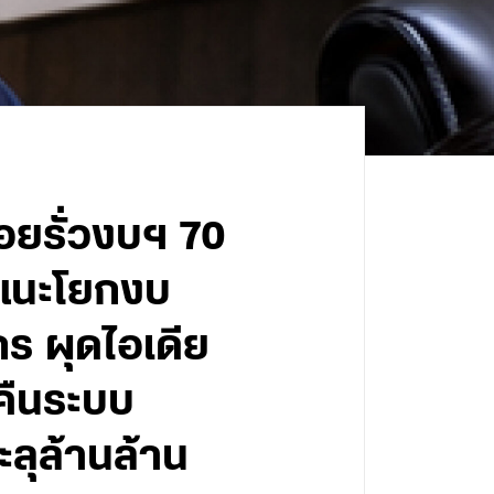
อยรั่วงบฯ 70
! แนะโยกงบ
กร ผุดไอเดีย
พคืนระบบ
ลุล้านล้าน