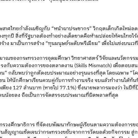
นประเทศไทยกำลังเผชิญกับ “หน้าผาประชากร” วิกฤตเด็กเกิดใหม่ล
ลงทุกปี สิ่งที่รัฐบาลต้องทำอย่างเด็ดขาดคือห้ามปล่อยให้คนไทยไ
้าง มาเป็นการสร้าง “ทุนมนุษย์ระดับพรีเมียม” เพื่อไปแข่งบนเวท
ระมาณของกระทรวงการอุดมศึกษา วิทยาศาสตร์ วิจัยและนวัตกรรม (
รงกับความต้องการของตลาดงาน (Skills Mismatch) เพื่อตอบส
านคน” กลับพบว่าถูกตัดงบประมาณอย่างรุนแรงที่สุด โดยเฉพาะ “โคร
กชน ให้นักศึกษาเรียนควบคู่กับการทำงานจริง จบแล้วทำงานได้ทัน
เพียง 127 ล้านบาท (หายไป 77.1%) ซึ่งนายพลากรมองว่า ในปีที่ป
คนน้อยลง ถือเป็นการจัดสรรงบประมาณที่ผิดพลาดที่สุด
ทรวงศึกษาธิการ ที่จัดงบพัฒนาทักษะผู้เรียนตามความต้องการขอ
ป็นสัญญาณชัดเจนว่ากระทรวงขยับจากการวัดผลด้วยกิจกรรม สู่การว