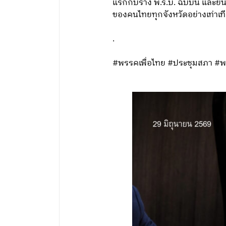
แรกกับร่าง พ.ร.บ. ฉบับนี้ และยิ
ของคนไทยทุกจังหวัดอย่างเท่าเท
.
#พรรคเพื่อไทย #ประชุมสภา #พ