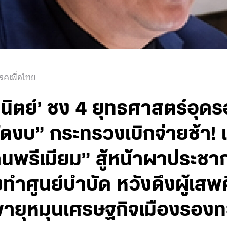
รคเพื่อไทย
ิตย์’ ชง 4 ยุทธศาสตร์อุดร
 “ตัดงบ” กระทรวงเบิกจ่ายช้า
คนพรีเมียม” สู้หน้าผาประชา
งทำศูนย์บำบัด หวังดึงผู้เส
ายุหมุนเศรษฐกิจเมืองรองทะ