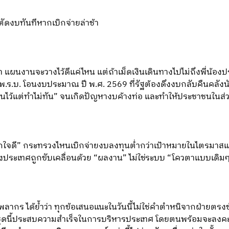
ัดงบทันทีหากเบิกจ่ายล่าช้า
่า แผนงานจะวางไว้ดีแค่ไหน แต่ถ้าเม็ดเงินเดินทางไปไม่ถึงพี่น้อง
บ. โอนงบประมาณ ปี พ.ศ. 2569 ที่รัฐต้องดึงงบกลับคืนคลังนับห
นไว้แต่ทำไม่ทัน” จนเกิดปัญหางบค้างท่อ และทำให้ประชาชนในส่
ิกใจดี” กระทรวงไหนเบิกจ่ายงบลงทุนต่ำกว่าเป้าหมายในไตรมาสแ
งประเทศถูกขับเคลื่อนด้วย “ผลงาน” ไม่ใช่ระบบ “โควตาแบบเดิมๆ
ลากร ได้ย้ำว่า ทุกข้อเสนอแนะในวันนี้ไม่ใช่คำตำหนิจากฝ่ายตร
าลชุดนี้ประสบความสำเร็จในการบริหารประเทศ โดยตนพร้อมจะลงค