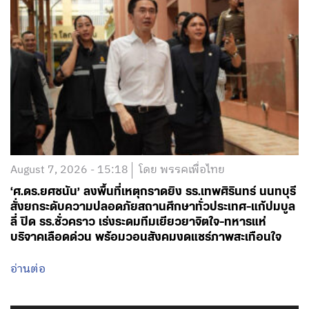
August 7, 2026 - 15:18
โดย พรรคเพื่อไทย
‘ศ.ดร.ยศชนัน’ ลงพื้นที่เหตุกราดยิง รร.เทพศิรินทร์ นนทบุรี
สั่งยกระดับความปลอดภัยสถานศึกษาทั่วประเทศ-แก้ปมบูล
ลี่ ปิด รร.ชั่วคราว เร่งระดมทีมเยียวยาจิตใจ-ทหารแห่
บริจาคเลือดด่วน พร้อมวอนสังคมงดแชร์ภาพสะเทือนใจ
อ่านต่อ