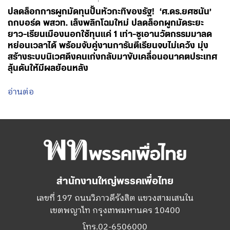
ปลดล็อกการผูกมัดทุนปั้นหัวกะทิของรัฐ! ‘ศ.ดร.ยศชนัน’
ถกบอร์ด พสวท. เล็งพลิกโฉมใหม่ ปลดล็อกผูกมัดระยะ
ยาว-เรียนเมืองนอกใช้ทุนแค่ 1 เท่า-ชูเอานวัตกรรมมาลด
หย่อนเวลาได้ พร้อมจับคู่งานการันตีเรียนจบไม่เคว้ง มุ่ง
สร้างระบบนิเวศดึงคนเก่งกลับมาขับเคลื่อนอนาคตประเทศ
ลุ้นดันให้มีผลย้อนหลัง
อ่านต่อ
สำนักงานใหญ่พรรคเพื่อไทย
เลขที่ 197 ถนนวิภาวดีรังสิต แขวงสามเสนใน
เขตพญาไท กรุงเทพมหานคร 10400
โทร.02-6506000