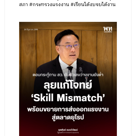
สภา #กระทรวงแรงงาน #เรียนได้งบจบได้งาน