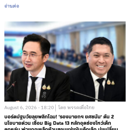
อ่านต่อ
August 6, 2026 - 18:20
โดย พรรคเพื่อไทย
บอร์ดปฐมวัยลุยพลิกโฉม! ‘รองนายกฯ ยศชนัน’ ดัน 2
นโยบายด่วน เชื่อม Big Data 13 หลักอุดช่องโหว่เด็ก
ตกหล่น พ่วงกฎเหล็กห้ามสอบแข่งขันเด็กเล็ก มุ่งเปลี่ยน