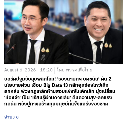
August 6, 2026 - 18:20
โดย พรรคเพื่อไทย
บอร์ดปฐมวัยลุยพลิกโฉม! ‘รองนายกฯ ยศชนัน’ ดัน 2
นโยบายด่วน เชื่อม Big Data 13 หลักอุดช่องโหว่เด็ก
ตกหล่น พ่วงกฎเหล็กห้ามสอบแข่งขันเด็กเล็ก มุ่งเปลี่ยน
‘ท่องจำ’ เป็น ‘เรียนรู้ผ่านการเล่น’ คืนความสุข-ลดแรง
กดดัน หวังปูทางสร้างทุนมนุษย์ที่แข็งแกร่งของชาติ
อ่านต่อ