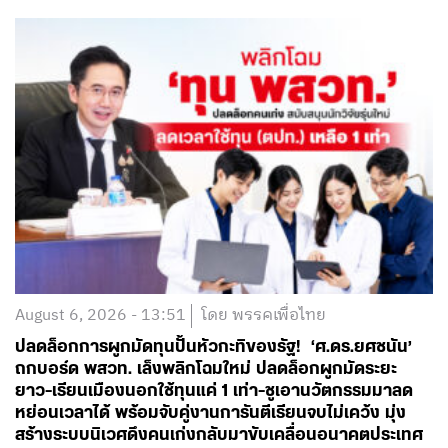
August 6, 2026 - 13:51
โดย พรรคเพื่อไทย
ปลดล็อกการผูกมัดทุนปั้นหัวกะทิของรัฐ! ‘ศ.ดร.ยศชนัน’
ถกบอร์ด พสวท. เล็งพลิกโฉมใหม่ ปลดล็อกผูกมัดระยะ
ยาว-เรียนเมืองนอกใช้ทุนแค่ 1 เท่า-ชูเอานวัตกรรมมาลด
หย่อนเวลาได้ พร้อมจับคู่งานการันตีเรียนจบไม่เคว้ง มุ่ง
สร้างระบบนิเวศดึงคนเก่งกลับมาขับเคลื่อนอนาคตประเทศ