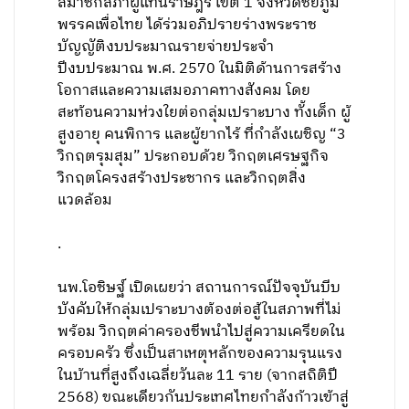
สมาชิกสภาผู้แทนราษฎร เขต 1 จังหวัดชัยภูมิ
พรรคเพื่อไทย ได้ร่วมอภิปรายร่างพระราช
บัญญัติงบประมาณรายจ่ายประจำ
ปีงบประมาณ พ.ศ. 2570 ในมิติด้านการสร้าง
โอกาสและความเสมอภาคทางสังคม โดย
สะท้อนความห่วงใยต่อกลุ่มเปราะบาง ทั้งเด็ก ผู้
สูงอายุ คนพิการ และผู้ยากไร้ ที่กำลังเผชิญ “3
วิกฤตรุมสุม” ประกอบด้วย วิกฤตเศรษฐกิจ
วิกฤตโครงสร้างประชากร และวิกฤตสิ่ง
แวดล้อม
.
นพ.โอชิษฐ์ เปิดเผยว่า สถานการณ์ปัจจุบันบีบ
บังคับให้กลุ่มเปราะบางต้องต่อสู้ในสภาพที่ไม่
พร้อม วิกฤตค่าครองชีพนำไปสู่ความเครียดใน
ครอบครัว ซึ่งเป็นสาเหตุหลักของความรุนแรง
ในบ้านที่สูงถึงเฉลี่ยวันละ 11 ราย (จากสถิติปี
2568) ขณะเดียวกันประเทศไทยกำลังก้าวเข้าสู่