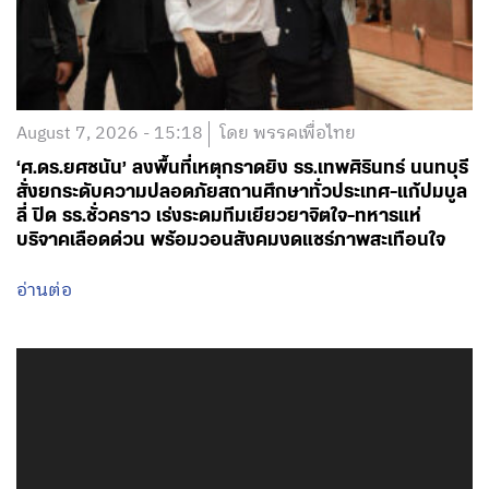
August 7, 2026 - 15:18
โดย พรรคเพื่อไทย
‘ศ.ดร.ยศชนัน’ ลงพื้นที่เหตุกราดยิง รร.เทพศิรินทร์ นนทบุรี
สั่งยกระดับความปลอดภัยสถานศึกษาทั่วประเทศ-แก้ปมบูล
ลี่ ปิด รร.ชั่วคราว เร่งระดมทีมเยียวยาจิตใจ-ทหารแห่
บริจาคเลือดด่วน พร้อมวอนสังคมงดแชร์ภาพสะเทือนใจ
อ่านต่อ