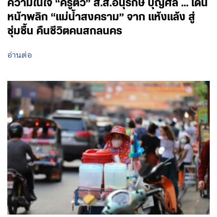
ความในใจ “ครูติ๋ว” ส.ส.อนุรักษ์ บุญศล … เดิน
หน้าพลิก “แม่น้ำสงคราม” จาก แห้งแล้ง สู่
ชุ่มชื้น คืนชีวิตคนสกลนคร
อ่านต่อ