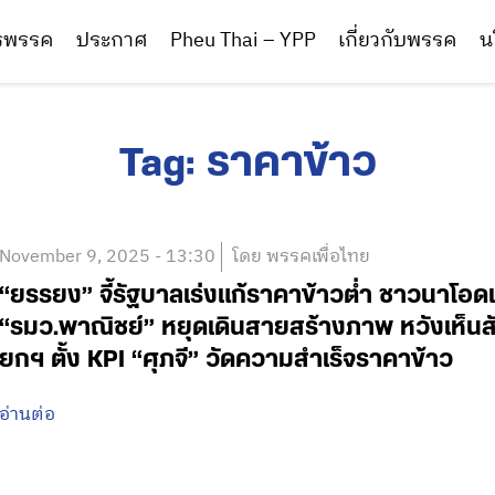
ารพรรค
ประกาศ
Pheu Thai – YPP
เกี่ยวกับพรรค
น
Tag:
ราคาข้าว
November 9, 2025 - 13:30
โดย พรรคเพื่อไทย
“ยรรยง” จี้รัฐบาลเร่งแก้ราคาข้าวต่ำ ชาวนาโอดแ
“รมว.พาณิชย์” หยุดเดินสายสร้างภาพ หวังเห็นส
ยกฯ ตั้ง KPI “ศุภจี” วัดความสำเร็จราคาข้าว
อ่านต่อ