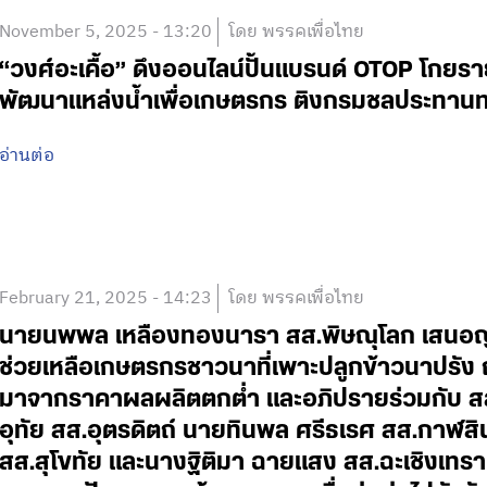
November 5, 2025 - 13:20
โดย พรรคเพื่อไทย
“วงศ์อะเคื้อ” ดึงออนไลน์ปั้นแบรนด์ OTOP โกยร
พัฒนาแหล่งน้ำเพื่อเกษตรกร ติงกรมชลประทานท
อ่านต่อ
February 21, 2025 - 14:23
โดย พรรคเพื่อไทย
นายนพพล เหลืองทองนารา สส.พิษณุโลก เสนอญั
ช่วยเหลือเกษตรกรชาวนาที่เพาะปลูกข้าวนาปรัง ฤ
มาจากราคาผลผลิตตกต่ำ และอภิปรายร่วมกับ สส.
อุทัย สส.อุตรดิตถ์ นายทินพล ศรีธเรศ สส.กาฬ
สส.สุโขทัย และนางฐิติมา ฉายแสง สส.ฉะเชิงเทรา 