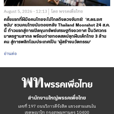
August 5, 2026 - 12:13
โดย พรรคเพื่อไทย
ครั้งแรกที่ฝีมือคนไทยจะไปไกลถึงดวงจันทร์! ‘ศ.ดร.ยศ
ชนัน’ ชวนคนไทยนับถอยหลัง Thailand Moonshot 24 ส.ค.
นี้ ก้าวแรกสู่การเปิดขุมทรัพย์เศรษฐกิจอวกาศ ปั้นวิศวกร
มาตรฐานสากล พร้อมถ่ายทอดสดปลุกฝันเด็กไทย 3 ล้าน
คน สู่การพลิกโฉมประเทศเป็น ‘ผู้สร้างนวัตกรรม’
อ่านต่อ
สำนักงานใหญ่พรรคเพื่อไทย
เลขที่ 197 ถนนวิภาวดีรังสิต แขวงสามเสนใน
เขตพญาไท กรุงเทพมหานคร 10400