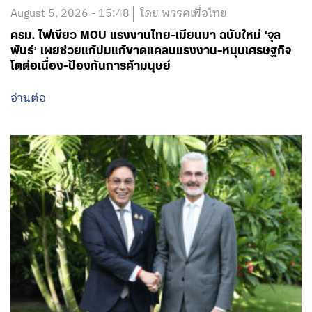
August 5, 2026 - 15:48
โดย พรรคเพื่อไทย
ครม. ไฟเขียว MOU แรงงานไทย-เมียนมา ฉบับใหม่ ‘จุล
พันธ์’ เผยช่วยแก้ปมแก้ขาดแคลนแรงงาน-หนุนเศรษฐกิจ
โตต่อเนื่อง-ป้องกันการค้ามนุษย์
อ่านต่อ