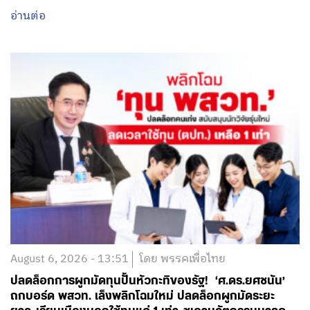
อ่านต่อ
August 6, 2026 - 13:51
โดย พรรคเพื่อไทย
ปลดล็อกการผูกมัดทุนปั้นหัวกะทิของรัฐ! ‘ศ.ดร.ยศชนัน’
ถกบอร์ด พสวท. เล็งพลิกโฉมใหม่ ปลดล็อกผูกมัดระยะ