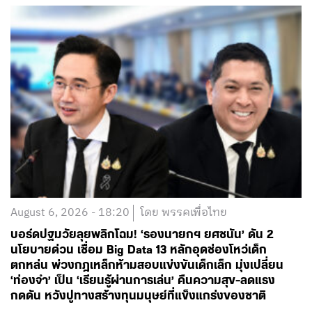
August 6, 2026 - 18:20
โดย พรรคเพื่อไทย
บอร์ดปฐมวัยลุยพลิกโฉม! ‘รองนายกฯ ยศชนัน’ ดัน 2
นโยบายด่วน เชื่อม Big Data 13 หลักอุดช่องโหว่เด็ก
ตกหล่น พ่วงกฎเหล็กห้ามสอบแข่งขันเด็กเล็ก มุ่งเปลี่ยน
‘ท่องจำ’ เป็น ‘เรียนรู้ผ่านการเล่น’ คืนความสุข-ลดแรง
กดดัน หวังปูทางสร้างทุนมนุษย์ที่แข็งแกร่งของชาติ