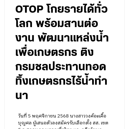
OTOP โกยรายได้ทั่ว
โลก พร้อมสานต่อ
งาน พัฒนาแหล่งน้ำ
เพื่อเกษตรกร ติง
กรมชลประทานทอด
ทิ้งเกษตรกรไร้น้ำทำ
นา
วันที่่ 5 พฤศจิกายน 2568 นางสาววงศ์อะเคื้อ
บุญศล ผู้เสนอตัวลงสมัครรับเลือกตั้ง สส. เขต