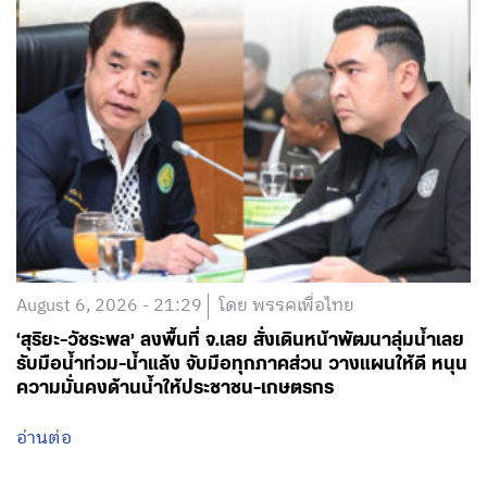
August 6, 2026 - 21:29
โดย พรรคเพื่อไทย
‘สุริยะ-วัชระพล’ ลงพื้นที่ จ.เลย สั่งเดินหน้าพัฒนาลุ่มน้ำเลย
รับมือน้ำท่วม-น้ำแล้ง จับมือทุกภาคส่วน วางแผนให้ดี หนุน
ความมั่นคงด้านน้ำให้ประชาชน-เกษตรกร
อ่านต่อ