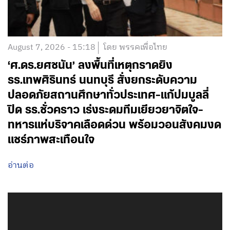
August 7, 2026 - 15:18
โดย พรรคเพื่อไทย
‘ศ.ดร.ยศชนัน’ ลงพื้นที่เหตุกราดยิง
รร.เทพศิรินทร์ นนทบุรี สั่งยกระดับความ
ปลอดภัยสถานศึกษาทั่วประเทศ-แก้ปมบูลลี่
ปิด รร.ชั่วคราว เร่งระดมทีมเยียวยาจิตใจ-
ทหารแห่บริจาคเลือดด่วน พร้อมวอนสังคมงด
แชร์ภาพสะเทือนใจ
อ่านต่อ