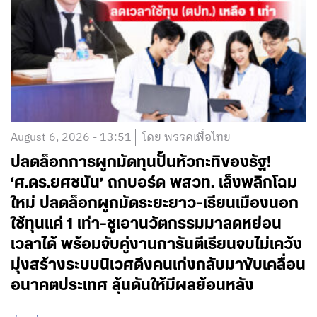
August 6, 2026 - 13:51
โดย พรรคเพื่อไทย
ปลดล็อกการผูกมัดทุนปั้นหัวกะทิของรัฐ!
‘ศ.ดร.ยศชนัน’ ถกบอร์ด พสวท. เล็งพลิกโฉม
ใหม่ ปลดล็อกผูกมัดระยะยาว-เรียนเมืองนอก
ใช้ทุนแค่ 1 เท่า-ชูเอานวัตกรรมมาลดหย่อน
เวลาได้ พร้อมจับคู่งานการันตีเรียนจบไม่เคว้ง
มุ่งสร้างระบบนิเวศดึงคนเก่งกลับมาขับเคลื่อน
อนาคตประเทศ ลุ้นดันให้มีผลย้อนหลัง