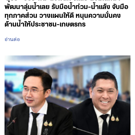
พัฒนาลุ่มน้ำเลย รับมือน้ำท่วม-น้ำแล้ง จับมือ
ทุกภาคส่วน วางแผนให้ดี หนุนความมั่นคง
ด้านน้ำให้ประชาชน-เกษตรกร
อ่านต่อ