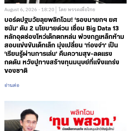
August 6, 2026 - 18:20
โดย พรรคเพื่อไทย
บอร์ดปฐมวัยลุยพลิกโฉม! ‘รองนายกฯ ยศ
ชนัน’ ดัน 2 นโยบายด่วน เชื่อม Big Data 13
หลักอุดช่องโหว่เด็กตกหล่น พ่วงกฎเหล็กห้าม
สอบแข่งขันเด็กเล็ก มุ่งเปลี่ยน ‘ท่องจำ’ เป็น
‘เรียนรู้ผ่านการเล่น’ คืนความสุข-ลดแรง
กดดัน หวังปูทางสร้างทุนมนุษย์ที่แข็งแกร่ง
ของชาติ
อ่านต่อ