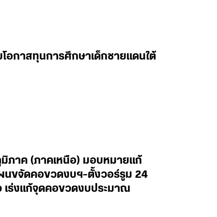
ยายโอกาสทุนการศึกษาเด็กชายแดนใต้
ภูมิภาค (ภาคเหนือ) มอบหมายแก้
ผนขจัดคอขวดงบฯ-ตั้งวอร์รูม 24
ไว เร่งแก้จุดคอขวดงบประมาณ