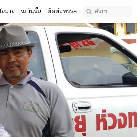
โยบาย
ณ วันนั้น
ติดต่อพรรค