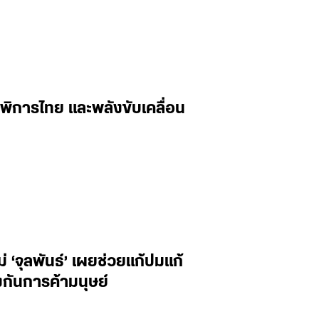
พิการไทย และพลังขับเคลื่อน
‘จุลพันธ์’ เผยช่วยแก้ปมแก้
กันการค้ามนุษย์