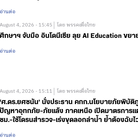
อ่านต่อ
August 4, 2026 - 15:45
โดย พรรคเพื่อไทย
ศึกษาฯ จับมือ อินโดนีเซีย ลุย AI Education ข
อ่านต่อ
August 4, 2026 - 15:11
โดย พรรคเพื่อไทย
‘ศ.ดร.ยศชนัน’ นั่งประธาน คกก.นโยบายภัยพิบัติ
ปัญหาอุทกภัย-ภัยแล้ง ภาคเหนือ เปิดมาตรการแ
ชม.-ใช้โดรนสำรวจ-เร่งขุดลอกลำน้ำ ย้ำต้องฉับ
อ่านต่อ