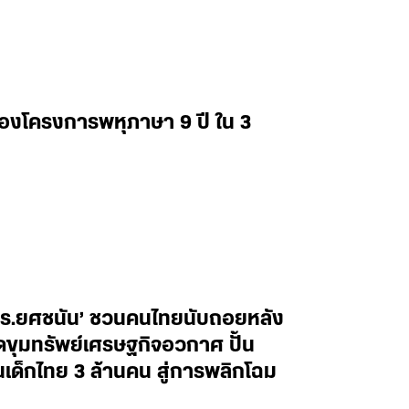
่องโครงการพหุภาษา 9 ปี ใน 3
ศ.ดร.ยศชนัน’ ชวนคนไทยนับถอยหลัง
ิดขุมทรัพย์เศรษฐกิจอวกาศ ปั้น
็กไทย 3 ล้านคน สู่การพลิกโฉม