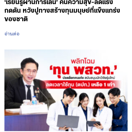
‘เรียนรู้ผ่านการเล่น’ คืนความสุข-ลดแรง
กดดัน หวังปูทางสร้างทุนมนุษย์ที่แข็งแกร่ง
ของชาติ
อ่านต่อ