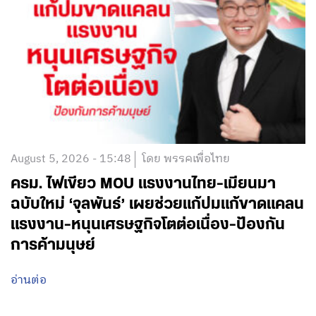
August 5, 2026 - 15:48
โดย พรรคเพื่อไทย
ครม. ไฟเขียว MOU แรงงานไทย-เมียนมา
ฉบับใหม่ ‘จุลพันธ์’ เผยช่วยแก้ปมแก้ขาดแคลน
แรงงาน-หนุนเศรษฐกิจโตต่อเนื่อง-ป้องกัน
การค้ามนุษย์
อ่านต่อ