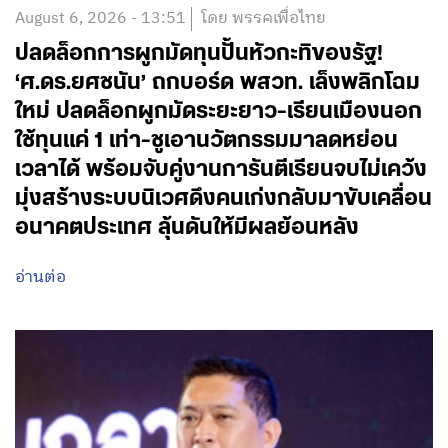
August 6, 2026 - 13:51
โดย พรรคเพื่อไทย
ปลดล็อกการผูกมัดทุนปั้นหัวกะทิของรัฐ!
‘ศ.ดร.ยศชนัน’ ถกบอร์ด พสวท. เล็งพลิกโฉม
ใหม่ ปลดล็อกผูกมัดระยะยาว-เรียนเมืองนอก
ใช้ทุนแค่ 1 เท่า-ชูเอานวัตกรรมมาลดหย่อน
เวลาได้ พร้อมจับคู่งานการันตีเรียนจบไม่เคว้ง
มุ่งสร้างระบบนิเวศดึงคนเก่งกลับมาขับเคลื่อน
อนาคตประเทศ ลุ้นดันให้มีผลย้อนหลัง
อ่านต่อ