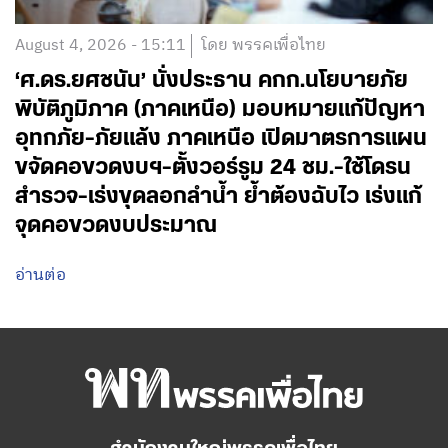
August 4, 2026 - 15:11
โดย พรรคเพื่อไทย
‘ศ.ดร.ยศชนัน’ นั่งประธาน คกก.นโยบายภัย
พิบัติภูมิภาค (ภาคเหนือ) มอบหมายแก้ปัญหา
อุทกภัย-ภัยแล้ง ภาคเหนือ เปิดมาตรการแผน
ขจัดคอขวดงบฯ-ตั้งวอร์รูม 24 ชม.-ใช้โดรน
สำรวจ-เร่งขุดลอกลำน้ำ ย้ำต้องฉับไว เร่งแก้
จุดคอขวดงบประมาณ
อ่านต่อ