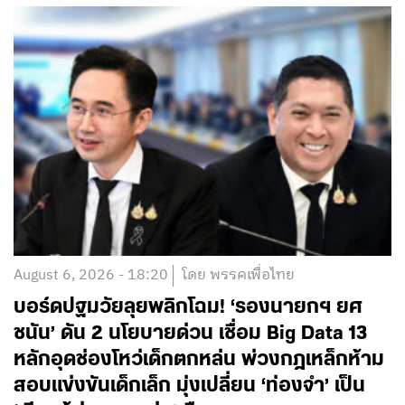
August 6, 2026 - 18:20
โดย พรรคเพื่อไทย
บอร์ดปฐมวัยลุยพลิกโฉม! ‘รองนายกฯ ยศ
ชนัน’ ดัน 2 นโยบายด่วน เชื่อม Big Data 13
หลักอุดช่องโหว่เด็กตกหล่น พ่วงกฎเหล็กห้าม
สอบแข่งขันเด็กเล็ก มุ่งเปลี่ยน ‘ท่องจำ’ เป็น