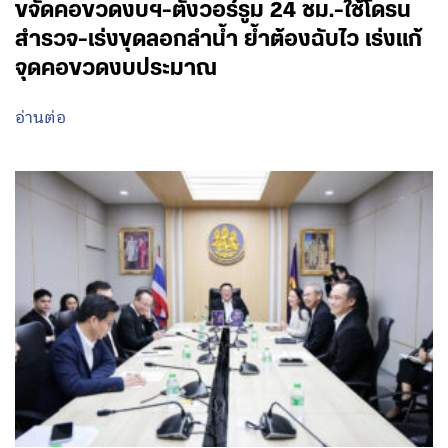
ขจัดคอขวดงบฯ-ตั้งวอร์รูม 24 ชม.-ใช้โดรน
สำรวจ-เร่งขุดลอกลำน้ำ ย้ำต้องฉับไว เร่งแก้
จุดคอขวดงบประมาณ
อ่านต่อ