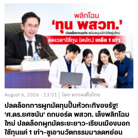
August 6, 2026 - 13:51
โดย พรรคเพื่อไทย
ปลดล็อกการผูกมัดทุนปั้นหัวกะทิของรัฐ!
‘ศ.ดร.ยศชนัน’ ถกบอร์ด พสวท. เล็งพลิกโฉม
ใหม่ ปลดล็อกผูกมัดระยะยาว-เรียนเมืองนอก
ใช้ทุนแค่ 1 เท่า-ชูเอานวัตกรรมมาลดหย่อน