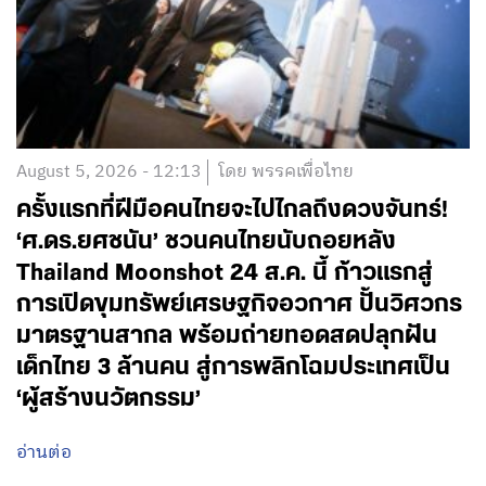
August 5, 2026 - 12:13
โดย พรรคเพื่อไทย
ครั้งแรกที่ฝีมือคนไทยจะไปไกลถึงดวงจันทร์!
‘ศ.ดร.ยศชนัน’ ชวนคนไทยนับถอยหลัง
Thailand Moonshot 24 ส.ค. นี้ ก้าวแรกสู่
การเปิดขุมทรัพย์เศรษฐกิจอวกาศ ปั้นวิศวกร
มาตรฐานสากล พร้อมถ่ายทอดสดปลุกฝัน
เด็กไทย 3 ล้านคน สู่การพลิกโฉมประเทศเป็น
‘ผู้สร้างนวัตกรรม’
อ่านต่อ