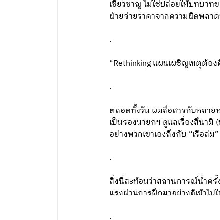
เชี่ยวชาญ ไม่ใช่ปล่อยให้บทบา
ฝ่ายจ่ายราคาจากความผิดพลาดนั้น
.
“Rethinking แผนเผชิญเหตุต้องค
.
ตลอดทั้งวัน ผมสื่อสารกับหลายหน่
เป็นรองนายกฯ ดูแลเรื่องสึนามิ (ห
อย่างพวกเขาเองถึงกับ “เรือล่ม”
.
สิ่งนี้สะท้อนว่าสถานการณ์น้ำครั
แรงผ่านการฝึกมาอย่างดีเข้าไปใน
.