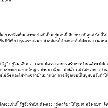
อแบบใด
ี่เลย เราจึงเห็นสภาพอย่างที่เป็นอยู่ตอนนี้ คือ ทหารที่ถูกส่งไปก็ไ
ื้นที่ที่เชื่อว่ารุนแรง ส่วนอาสาสมัครก็ต้องช่วยกันไปตามความเหม
งรัฐ” อยู่ไกลเกินกว่าอาสาสมัครจะสามารถรับชาวบ้านแล้วพาไปส่ง
วัดคลองแห อ.หาดใหญ่ จ.สงขลา เมื่ออาสาสมัครเข้าไปช่วยชาวบ้
น้ำท่วมไม่ถึง และไม่ห่างจากบ้านมากนัก การมีจุดเช่นนี้ในชุมชนจึง
เองเช่นนี้ รัฐจึงจำเป็นต้องเร่ง “ส่งเสริม” ให้ชุมชนหรือ อปท. จ