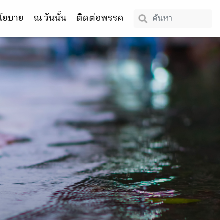
โยบาย
ณ วันนั้น
ติดต่อพรรค