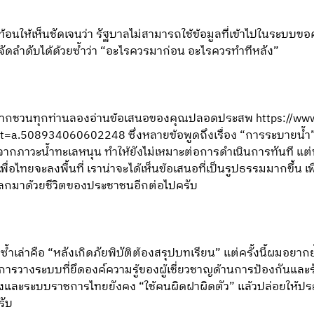
้อนให้เห็นชัดเจนว่า รัฐบาลไม่สามารถใช้ข้อมูลที่เข้าไปในระบบขอ
จัดลำดับได้ด้วยซ้ำว่า “อะไรควรมาก่อน อะไรควรทำทีหลัง”
 ผมอยากชวนทุกท่านลองอ่านข้อเสนอของคุณปลอดประสพ https://ww
508934060602248 ซึ่งหลายข้อพูดถึงเรื่อง “การระบายน้ำ” ที่
รคจากภาวะน้ำทะเลหนุน ทำให้ยังไม่เหมาะต่อการดำเนินการทันที แต
่อไทยจะลงพื้นที่ เราน่าจะได้เห็นข้อเสนอที่เป็นรูปธรรมมากขึ้น เพ
แลกมาด้วยชีวิตของประชาชนอีกต่อไปครับ
้วซ้ำเล่าคือ “หลังเกิดภัยพิบัติต้องสรุปบทเรียน” แต่ครั้งนี้ผมอยา
ะการวางระบบที่ยึดองค์ความรู้ของผู้เชี่ยวชาญด้านการป้องกันและรับ
งและระบบราชการไทยยังคง “ใช้คนผิดฝาผิดตัว” แล้วปล่อยให้ปร
รับ