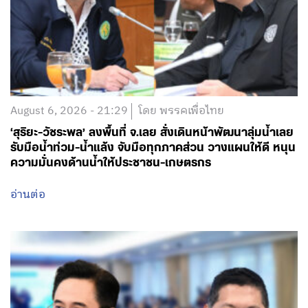
August 6, 2026 - 21:29
โดย พรรคเพื่อไทย
‘สุริยะ-วัชระพล’ ลงพื้นที่ จ.เลย สั่งเดินหน้าพัฒนาลุ่มน้ำเลย
รับมือน้ำท่วม-น้ำแล้ง จับมือทุกภาคส่วน วางแผนให้ดี หนุน
ความมั่นคงด้านน้ำให้ประชาชน-เกษตรกร
อ่านต่อ