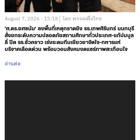
August 7, 2026 - 15:18
โดย พรรคเพื่อไทย
‘ศ.ดร.ยศชนัน’ ลงพื้นที่เหตุกราดยิง รร.เทพศิรินทร์ นนทบุรี
สั่งยกระดับความปลอดภัยสถานศึกษาทั่วประเทศ-แก้ปมบูล
ลี่ ปิด รร.ชั่วคราว เร่งระดมทีมเยียวยาจิตใจ-ทหารแห่
บริจาคเลือดด่วน พร้อมวอนสังคมงดแชร์ภาพสะเทือนใจ
อ่านต่อ