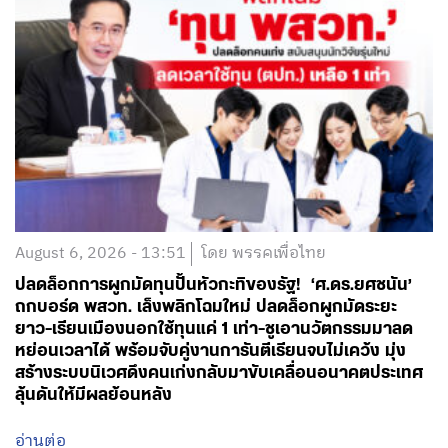
August 6, 2026 - 13:51
โดย พรรคเพื่อไทย
ปลดล็อกการผูกมัดทุนปั้นหัวกะทิของรัฐ! ‘ศ.ดร.ยศชนัน’
ถกบอร์ด พสวท. เล็งพลิกโฉมใหม่ ปลดล็อกผูกมัดระยะ
ยาว-เรียนเมืองนอกใช้ทุนแค่ 1 เท่า-ชูเอานวัตกรรมมาลด
หย่อนเวลาได้ พร้อมจับคู่งานการันตีเรียนจบไม่เคว้ง มุ่ง
สร้างระบบนิเวศดึงคนเก่งกลับมาขับเคลื่อนอนาคตประเทศ
ลุ้นดันให้มีผลย้อนหลัง
อ่านต่อ