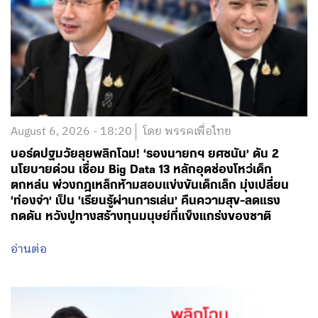
August 6, 2026 - 18:20
โดย พรรคเพื่อไทย
บอร์ดปฐมวัยลุยพลิกโฉม! ‘รองนายกฯ ยศชนัน’ ดัน 2
นโยบายด่วน เชื่อม Big Data 13 หลักอุดช่องโหว่เด็ก
ตกหล่น พ่วงกฎเหล็กห้ามสอบแข่งขันเด็กเล็ก มุ่งเปลี่ยน
‘ท่องจำ’ เป็น ‘เรียนรู้ผ่านการเล่น’ คืนความสุข-ลดแรง
กดดัน หวังปูทางสร้างทุนมนุษย์ที่แข็งแกร่งของชาติ
อ่านต่อ