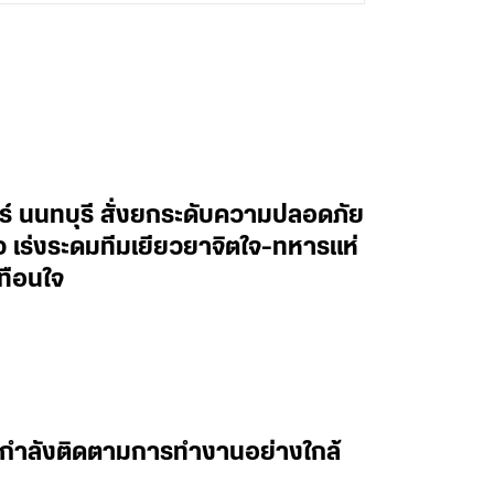
ทร์ นนทบุรี สั่งยกระดับความปลอดภัย
าว เร่งระดมทีมเยียวยาจิตใจ-ทหารแห่
ทือนใจ
 ผมกำลังติดตามการทำงานอย่างใกล้