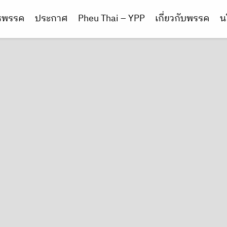
ารพรรค
ประกาศ
Pheu Thai – YPP
เกี่ยวกับพรรค
น