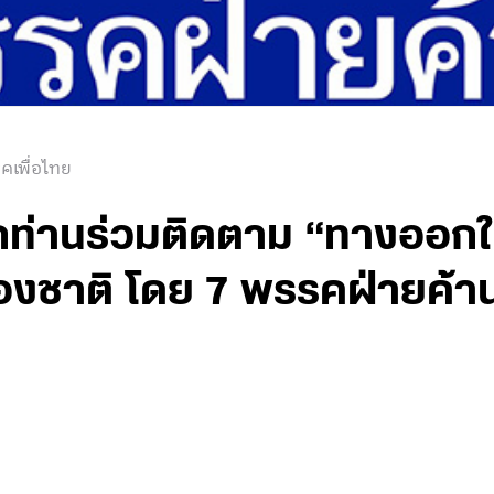
คเพื่อไทย
ุกท่านร่วมติดตาม “ทางออก
งชาติ โดย 7 พรรคฝ่ายค้าน