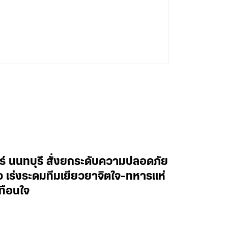
ทร์ นนทบุรี สั่งยกระดับความปลอดภัย
าว เร่งระดมทีมเยียวยาจิตใจ-ทหารแห่
ทือนใจ