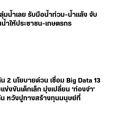
ลุ่มน้ำเลย รับมือน้ำท่วม-น้ำแล้ง จับ
านน้ำให้ประชาชน-เกษตรกร
น 2 นโยบายด่วน เชื่อม Big Data 13
งขันเด็กเล็ก มุ่งเปลี่ยน ‘ท่องจำ’
น หวังปูทางสร้างทุนมนุษย์ที่