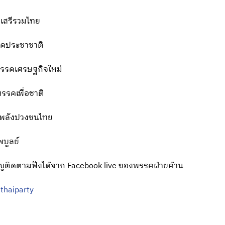
รคเสรีรวมไทย
รรคประชาชาติ
าพรรคเศรษฐกิจใหม่
รรคเพื่อชาติ
รคพลังปวงชนไทย
บูลย์
เชิญติดตามฟังได้จาก Facebook live ของพรรคฝ่ายค้าน
thaiparty