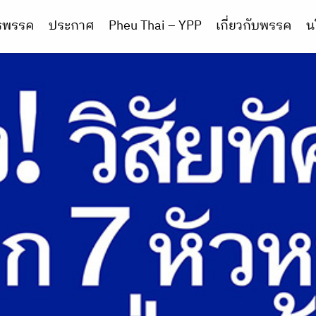
ารพรรค
ประกาศ
Pheu Thai – YPP
เกี่ยวกับพรรค
น